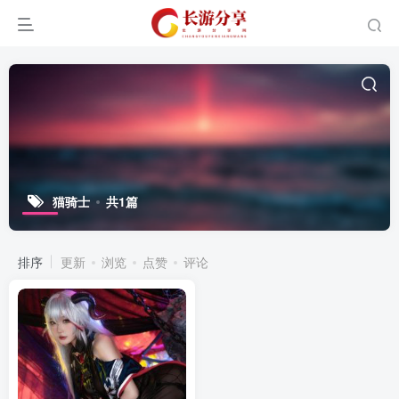
猫骑士
共1篇
排序
更新
浏览
点赞
评论