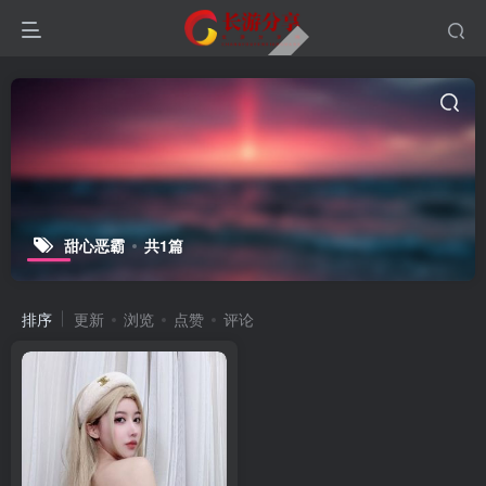
甜心恶霸
共1篇
排序
更新
浏览
点赞
评论