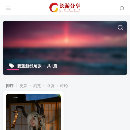
碧蓝航线尾张
共1篇
排序
更新
浏览
点赞
评论