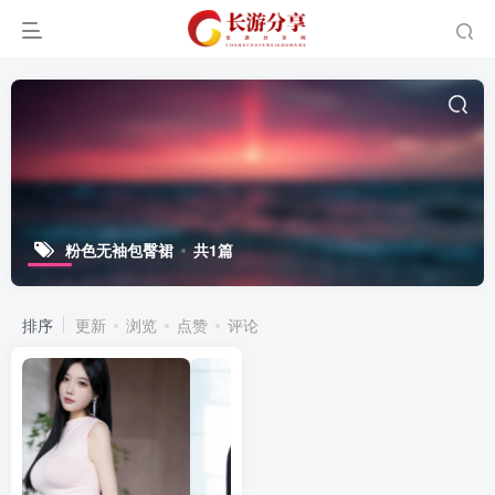
粉色无袖包臀裙
共1篇
排序
更新
浏览
点赞
评论