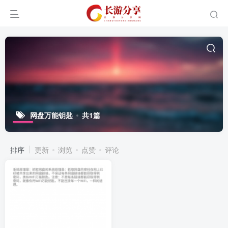
网盘万能钥匙
共1篇
排序
更新
浏览
点赞
评论