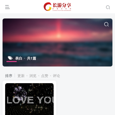
表白
共1篇
排序
更新
浏览
点赞
评论