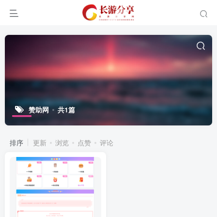
赞助网
共1篇
排序
更新
浏览
点赞
评论