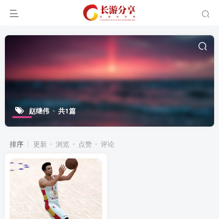
赵继伟
共1篇
排序
更新
浏览
点赞
评论