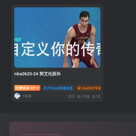
nba2k23-24 郭艾伦面补
付费资源
12
PCmod及修改器
nba2k23专题
nba2k24专题
R币
1年前
0
1708
12