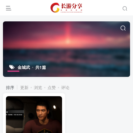
金城武
共1篇
排序
更新
浏览
点赞
评论