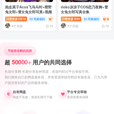
抱走莫子Acos飞鸟马时+樫野
rioko凉凉子COS恋乃夜舞+雪
兔女郎+雪女兔女郎写真+视频
女兔女郎写真合集
付费资源
18
写真福利
写真视频专题
付费资源
萝莉写真照片专题
9
写真福利
御姐
R币
R币
4个月前
5个月前
10
10
值得信赖的选择
50000+
超
用户的共同选择
长游分享网 长期分享各种资源，资源均经过平台审核可用。
我们拥有自己的网盘服务器，所有资源审核存档自有服务器，只为为用
户提供更好的产品和服务体验。
自有网盘
平台专业审核
网盘不失效，资源长期可下载
资源质量有保障