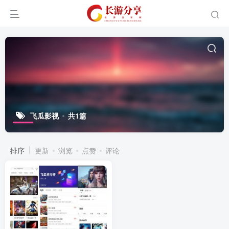
飞瓜影视
共1篇
排序
更新
浏览
点赞
评论