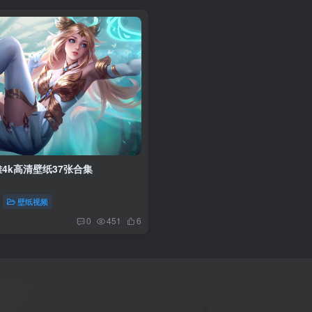
4k高清壁纸37张合集
壁纸视频
0
451
6