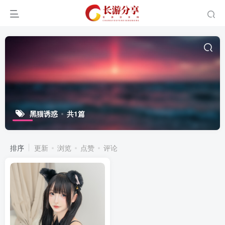
黑猫诱惑
共1篇
排序
更新
浏览
点赞
评论