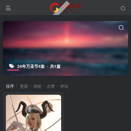
24年万圣节4套
共1篇
排序
更新
浏览
点赞
评论