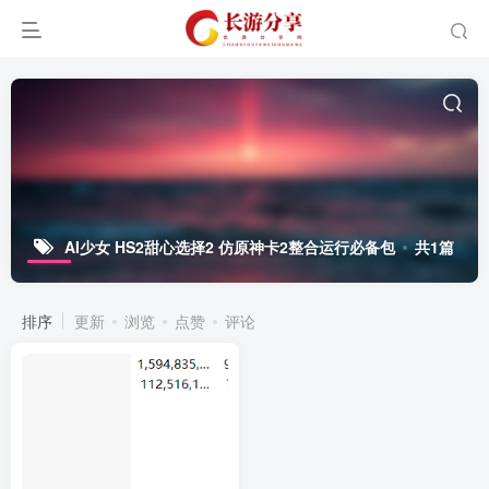
AI少女 HS2甜心选择2 仿原神卡2整合运行必备包
共1篇
排序
更新
浏览
点赞
评论