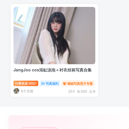
JangJoo cos浴缸汤池＋衬衣丝袜写真合集
付费资源
21
写真福利
御姐写真照片专题
R币
5个月前
0
333
8