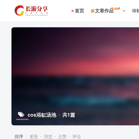
菜单
首页
文章作品
cos浴缸汤池
共1篇
排序
更新
浏览
点赞
评论