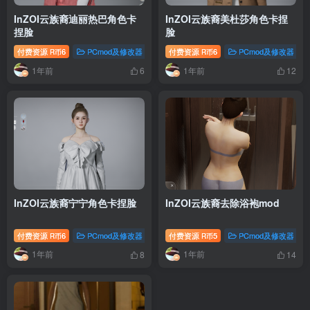
InZOI云族裔迪丽热巴角色卡
InZOI云族裔美杜莎角色卡捏
捏脸
脸
付费资源
6
PCmod及修改器
付费资源
6
PCmod及修改器
R币
R币
1年前
1年前
6
12
InZOI云族裔宁宁角色卡捏脸
InZOI云族裔去除浴袍mod
付费资源
6
PCmod及修改器
付费资源
5
PCmod及修改器
R币
R币
1年前
1年前
8
14