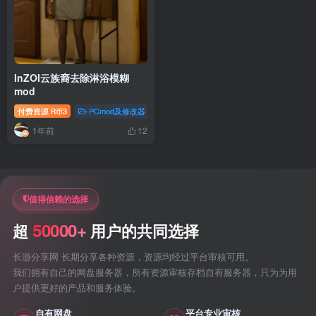
InZOI云族裔去除淋浴模糊
mod
付费资源
3
PCmod及修改器
R币
1年前
12
值得信赖的选择
50000+
超
用户的共同选择
长游分享网 长期分享各种资源，资源均经过平台审核可用。
我们拥有自己的网盘服务器，所有资源审核存档自有服务器，只为为用
户提供更好的产品和服务体验。
自有网盘
平台专业审核