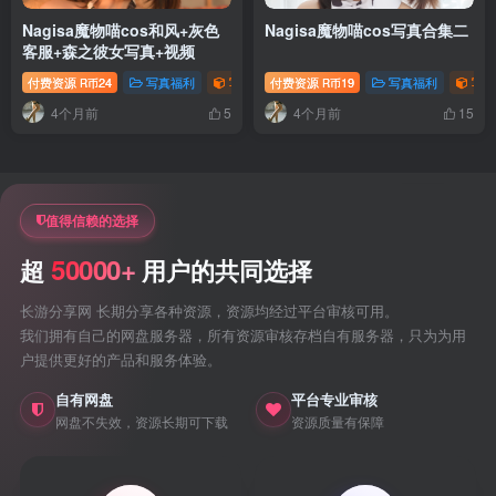
Nagisa魔物喵cos和风+灰色
Nagisa魔物喵cos写真合集二
客服+森之彼女写真+视频
付费资源
24
写真福利
写真视频专题
付费资源
萝莉写真照片专题
19
写真福利
写真
R币
R币
4个月前
4个月前
5
15
值得信赖的选择
50000+
超
用户的共同选择
长游分享网 长期分享各种资源，资源均经过平台审核可用。
我们拥有自己的网盘服务器，所有资源审核存档自有服务器，只为为用
户提供更好的产品和服务体验。
自有网盘
平台专业审核
网盘不失效，资源长期可下载
资源质量有保障