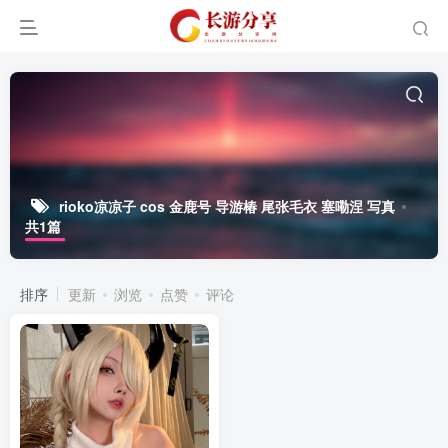
rioko凉凉子 cos 金鹿号 导游椿 尾张毛衣 塞嘞涅 写真
共1篇
排序
更新
浏览
点赞
评论