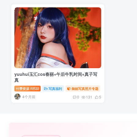
yuuhui玉汇cos春丽+午后牛乳时间+真子写
真
付费资源
22
写真福利
御姐写真照片专题
R币
4个月前
0
131
5