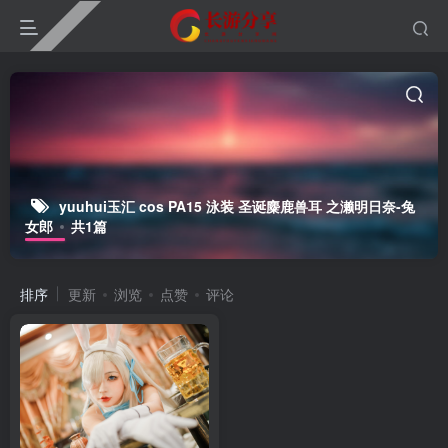
yuuhui玉汇 cos PA15 泳装 圣诞麋鹿兽耳 之濑明日奈-兔
女郎
共1篇
排序
更新
浏览
点赞
评论