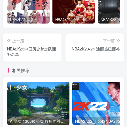
NBA2K22 灌篮高手面补合集
NBA2K22 19年中国队面补合集
上一篇
下一篇
NBA2K23中国历史梦之队面
NBA2K23-24 迪丽热巴面补
补名单
相关推荐
AI少女 1300位少女 捏脸面补数据整合包 总有一位是你想要的
NB