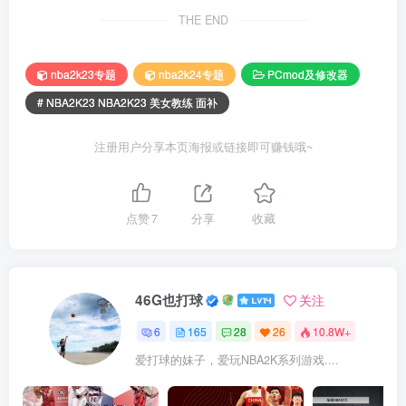
THE END
nba2k23专题
nba2k24专题
PCmod及修改器
# NBA2K23 NBA2K23 美女教练 面补
注册用户分享本页海报或链接即可赚钱哦~
点赞
7
分享
收藏
46G也打球
关注
6
165
28
26
10.8W+
爱打球的妹子，爱玩NBA2K系列游戏....