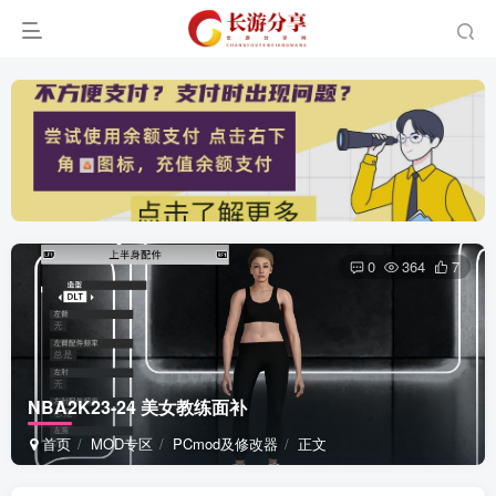
0
364
7
NBA2K23-24 美女教练面补
首页
MOD专区
PCmod及修改器
正文