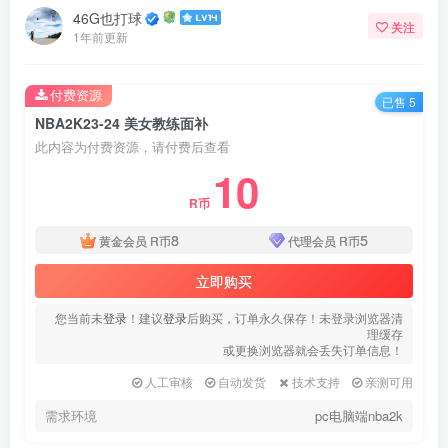
46G也打球
关注
1年前更新
付费资源
已售 5
NBA2K23-24 美女教练面补
此内容为付费资源，请付费后查看
10
R币
8
5
黄金会员
R币
代理会员
R币
立即购买
您当前未
登录
！建议
登录
后购买，订单永久保存！未登录浏览器清
理缓存
或更换浏览器就会丢失订单信息！
人工审核
自动发货
技术支持
亲测可用
需求环境
pc电脑端nba2k