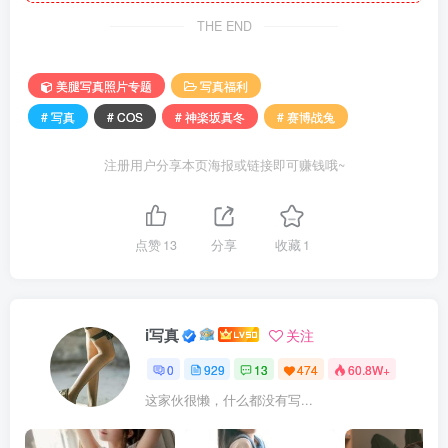
THE END
美腿写真照片专题
写真福利
# 写真
# COS
# 神楽坂真冬
# 赛博战兔
注册用户分享本页海报或链接即可赚钱哦~
点赞
13
分享
收藏
1
i写真
关注
0
929
13
474
60.8W+
这家伙很懒，什么都没有写...