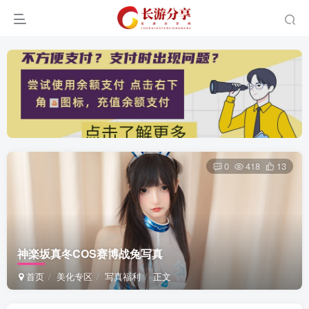
0
418
13
神楽坂真冬COS赛博战兔写真
首页
美化专区
写真福利
正文