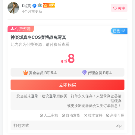
i写真
关注
4个月前更新
付费资源
已售 13
神楽坂真冬COS赛博战兔写真
此内容为付费资源，请付费后查看
8
R币
6.4
4
黄金会员
R币
代理会员
R币
立即购买
您当前未
登录
！建议
登录
后购买，订单永久保存！未登录浏览器清
理缓存
或更换浏览器就会丢失订单信息！
人工审核
自动发货
技术支持
亲测可用
打包方式
zip