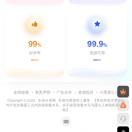
99
99.9
%
%
好评率
资源可用
友情链接
免责声明
广告合作
资源投诉
小黑屋公示
Copyright © 2022 ·
长游分享网
· 长期为香港华人服务 · 【本站所有文章作品
均不包含暴露三点内容或病毒木马，亦不接受病毒木马与露出人体隐私部位投
稿】