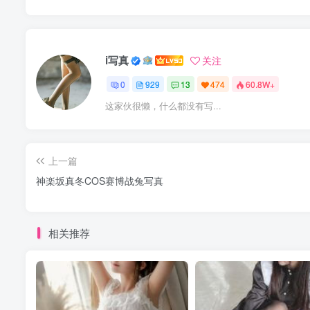
i写真
关注
0
929
13
474
60.8W+
这家伙很懒，什么都没有写...
上一篇
神楽坂真冬COS赛博战兔写真
相关推荐