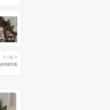
蠢沫沫 大巴车+健身环+埃及喵COS写真合集
桜桃喵COS暖暖+长裙妹抖写真合集
金提莫yuka cos居家小吊带+白色连体衣写真合集
某
下一篇
色连衣裙写真