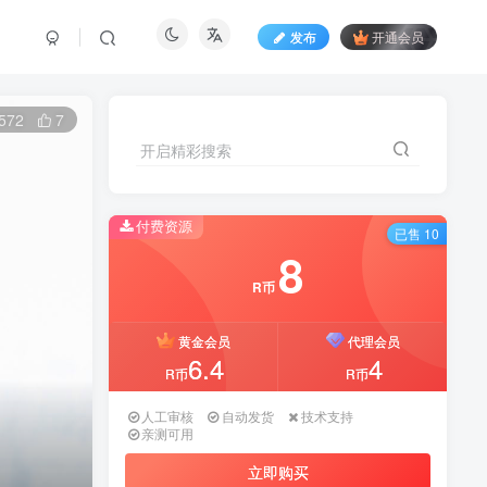
发布
开通会员
572
7
开启精彩搜索
付费资源
已售 10
8
R币
黄金会员
代理会员
6.4
4
R币
R币
人工审核
自动发货
技术支持
亲测可用
立即购买