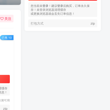
您当前未
登录
！建议
登录
后购买，订单永久保
存！未登录浏览器清理缓存
或更换浏览器就会丢失订单信息！
关注
打包方式
zip
已售 10
热门文章
TOP1
3.4W+人已阅读
蠢沫沫 写真合集
理缓存
信息！
童颜网红樱井宁宁写真集套
TOP2
图
亲测可用
5年前
1.8W+人已阅读
zip