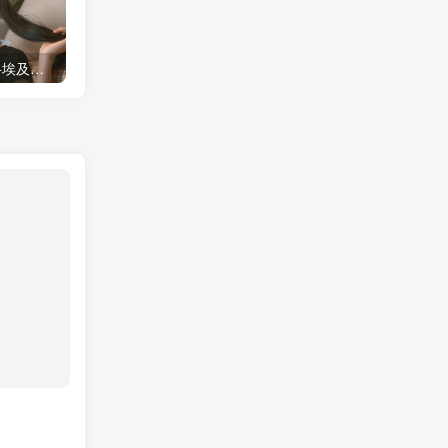
蠢沫沫 大巴车+健身环+埃及喵COS写真合集
桜桃喵COS暖暖+长裙妹抖写真合集