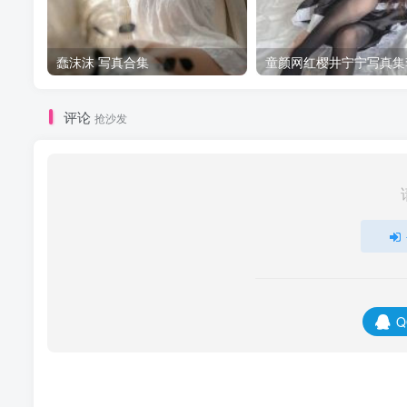
蠢沫沫 写真合集
童颜网红樱井宁宁写真集
评论
抢沙发