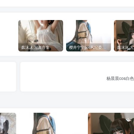
蠢沫沫 写真合集
樱井宁宁cos风纪委员写真套图
杨晨晨cos白