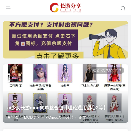
0
729
7
ai少女长游mod简单整合包【理论通用甜心2等】
首页
MOD专区
PCmod及修改器
正文