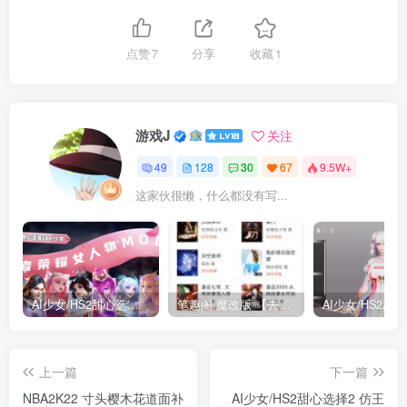
点赞
7
分享
收藏
1
游戏J
关注
49
128
30
67
9.5W+
这家伙很懒，什么都没有写...
AI少女/HS2甜心选择2 仿王者荣耀人物卡全合集打包
笔趣阁 魔改版 【去广告免费小说】
上一篇
下一篇
NBA2K22 寸头樱木花道面补
AI少女/HS2甜心选择2 仿王