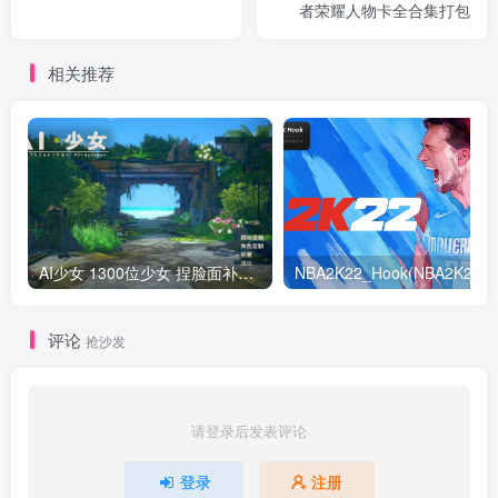
者荣耀人物卡全合集打包
相关推荐
AI少女 1300位少女 捏脸面补数据整合包 总有一位是你想要的
NB
评论
抢沙发
请登录后发表评论
登录
注册