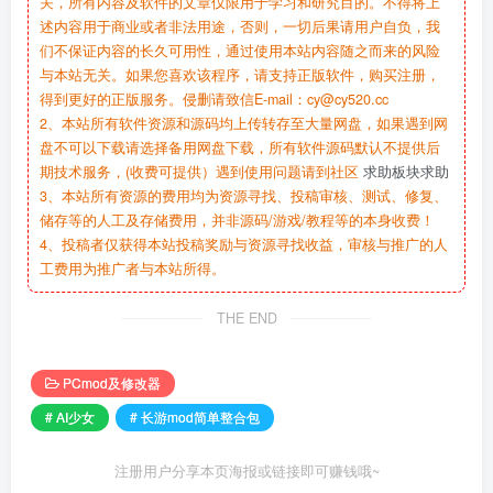
关，所有内容及软件的文章仅限用于学习和研究目的。不得将上
述内容用于商业或者非法用途，否则，一切后果请用户自负，我
们不保证内容的长久可用性，通过使用本站内容随之而来的风险
与本站无关。如果您喜欢该程序，请支持正版软件，购买注册，
得到更好的正版服务。侵删请致信E-mail：cy@cy520.cc
2、本站所有软件资源和源码均上传转存至大量网盘，如果遇到网
盘不可以下载请选择备用网盘下载，所有软件源码默认不提供后
期技术服务，(收费可提供）遇到使用问题请到社区
求助板块求助
3、本站所有资源的费用均为资源寻找、投稿审核、测试、修复、
储存等的人工及存储费用，并非源码/游戏/教程等的本身收费！
4、投稿者仅获得本站投稿奖励与资源寻找收益，审核与推广的人
工费用为推广者与本站所得。
THE END
PCmod及修改器
# AI少女
# 长游mod简单整合包
注册用户分享本页海报或链接即可赚钱哦~