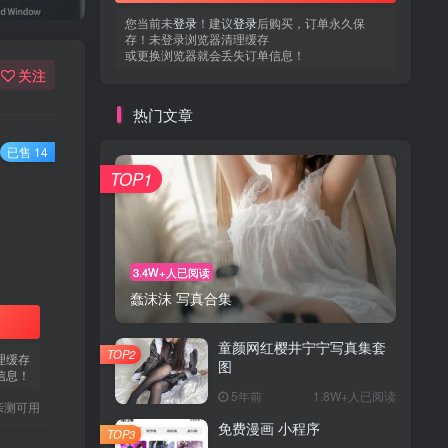
您当前未
登录
！建议
登录
后购买，订单永久保
存！未登录浏览器清理缓存
或更换浏览器就会丢失订单信息！
关注
热门文章
已售 14
TOP1
3.4W+人已阅读
蠢沫沫 写真合集
童颜网红樱井宁宁写真集套
TOP2
理缓存
图
信息！
5年前
1.8W+人已阅读
亲测可用
免费漫画 小程序
TOP3