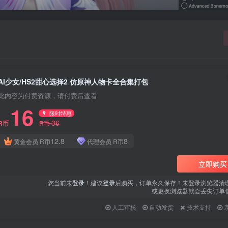
AI少女/HS2甜心选择2 仿原神人物卡全合集打包
此内容为付费资源，请付费后查看
16
限时特惠
36
R币
R币
12.8
8
黄金会员
R币
代理会员
R币
立即购买
您当前未
登录
！建议
登录
后购买，订单永久保存！未登录浏览器清
或更换浏览器就会丢失订单
人工审核
自动发货
技术支持