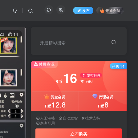
发布
开通会员
23
14
开启精彩搜索
付费资源
已售 14
16
限时特惠
36
R币
R币
黄金会员
代理会员
12.8
8
R币
R币
人工审核
自动发货
技术支持
亲测可用
立即购买