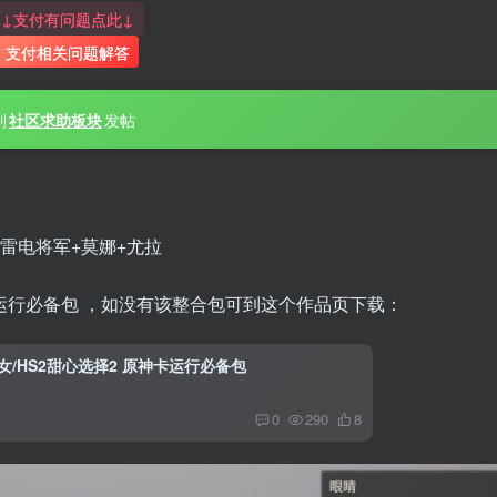
↓支付有问题点此↓
支付相关问题解答
到
社区求助板块
发帖
雷电将军+莫娜+尤拉
运行必备包 ，如没有该整合包可到这个作品页下载：
少女/HS2甜心选择2 原神卡运行必备包
0
290
8