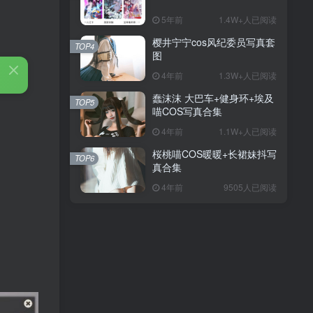
5年前
1.4W+人已阅读
樱井宁宁cos风纪委员写真套
TOP4
图
4年前
1.3W+人已阅读
蠢沫沫 大巴车+健身环+埃及
TOP5
喵COS写真合集
4年前
1.1W+人已阅读
桜桃喵COS暖暖+长裙妹抖写
TOP6
真合集
4年前
9505人已阅读