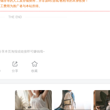
储存等的人工及存储费用，并非源码/游戏/教程等的本身收费！
人工费用为推广者与本站所得。
THE END
分享本页海报或链接即可赚钱哦~
0
分享
收藏