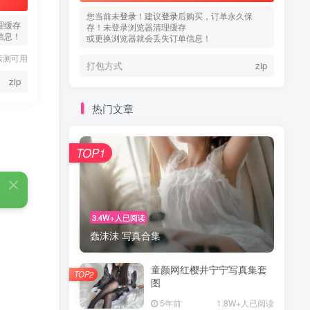
您当前未
登录
！建议
登录
后购买，订单永久保
理缓存
存！未登录浏览器清理缓存
信息！
或更换浏览器就会丢失订单信息！
亲测可用
打包方式
zip
zip
热门文章
TOP1
3.4W+人已阅读
蠢沫沫 写真合集
童颜网红樱井宁宁写真集套
TOP2
图
5年前
1.8W+人已阅读