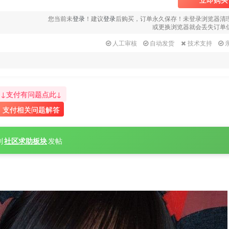
您当前未
登录
！建议
登录
后购买，订单永久保存！未登录浏览器清
或更换浏览器就会丢失订单
人工审核
自动发货
技术支持
↓支付有问题点此↓
支付相关问题解答
到
社区求助板块
发帖