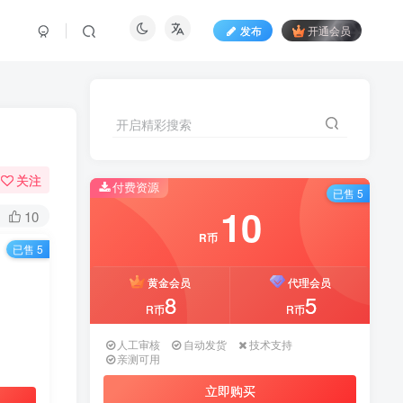
发布
开通会员
开启精彩搜索
关注
付费资源
已售 5
10
10
R币
已售 5
黄金会员
代理会员
8
5
R币
R币
人工审核
自动发货
技术支持
亲测可用
立即购买