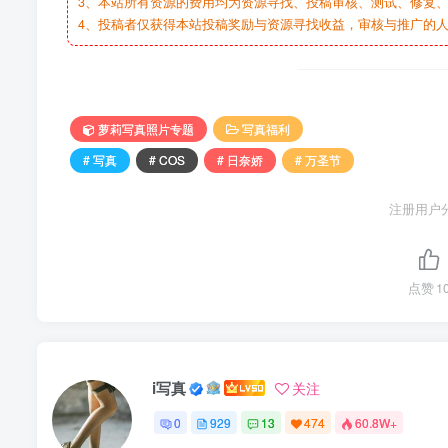
3、本站所有资源的费用均为资源寻找、投稿审核、测试、修复、
4、投稿者仅获得本站投稿奖励与资源寻找收益，审核与推广的
萝莉写真照片专题
写真福利
# 写真
# COS
# 日奈娇
# 万圣节
注册用户
点赞
1
i写真
关注
0
929
13
474
60.8W+