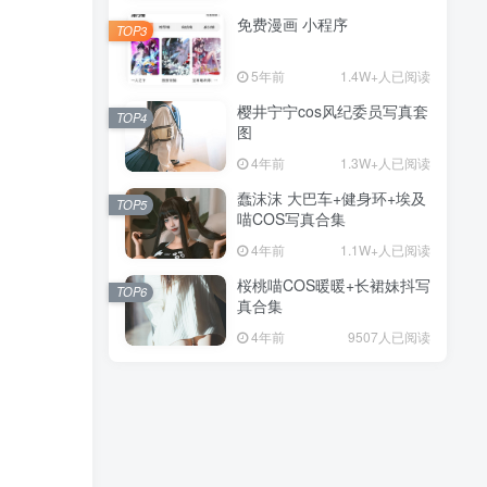
免费漫画 小程序
TOP3
5年前
1.4W+人已阅读
樱井宁宁cos风纪委员写真套
TOP4
图
4年前
1.3W+人已阅读
蠢沫沫 大巴车+健身环+埃及
TOP5
喵COS写真合集
4年前
1.1W+人已阅读
桜桃喵COS暖暖+长裙妹抖写
TOP6
真合集
4年前
9507人已阅读