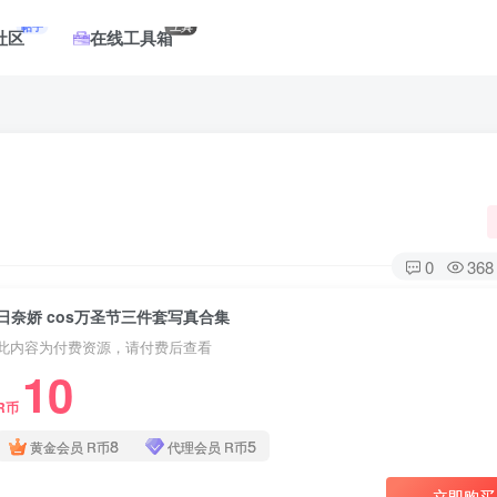
帖子
工具
社区
在线工具箱
0
368
日奈娇 cos万圣节三件套写真合集
此内容为付费资源，请付费后查看
10
R币
8
5
黄金会员
R币
代理会员
R币
立即购买