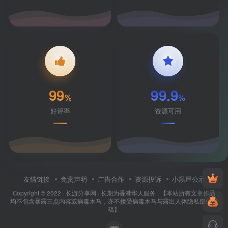
99
99.9
%
%
好评率
资源可用
友情链接
免责声明
广告合作
资源投诉
小黑屋公示
Copyright © 2022 ·
长游分享网
· 长期为香港华人服务 · 【本站所有文章作品
均不包含暴露三点内容或病毒木马，亦不接受病毒木马与露出人体隐私部位投
稿】