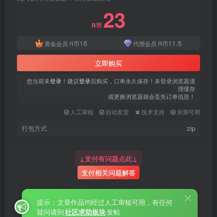
登录密码
23
找回密码
|
免密登录
记住登录
R币
18
11.5
黄金会员
R币
代理会员
R币
登录
立即购买
社交账号登录
您当前未
登录
！建议
登录
后购买，订单永久保存！未登录浏览器清
理缓存
或更换浏览器就会丢失订单信息！
QQ登录
微信登录
人工审核
自动发货
技术支持
亲测可用
使用社交账号登录即表示同意
用户协议
、
隐私声明
打包方式
zip
↓支付有问题点此↓
支付相关问题解答
提示：文章作品均经过人工审核可用，有任何
疑问请到
社区求助板块
发帖