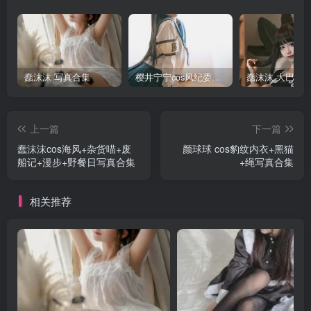
蠢沫沫 写真合集
樱井宁宁cos风纪委员写真套图
上一篇
下一篇
蠢沫沫cos海风+杂货喵+废
颜球球 cos豹纹内衣+黑猫
船记+漫步+野餐日写真合集
+绳写真合集
相关推荐