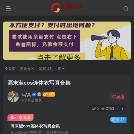
首页
美化专区
写真福利
正文
高末淑cos连体衣写真合集
登录
i写真
关注
4个月前更新
没有账号？立即注册
0
2753
8
付费资源
已售 23
用户名或邮箱
高末淑cos连体衣写真合集
此内容为付费资源，请付费后查看