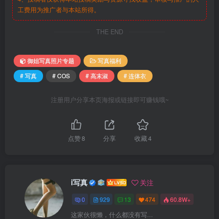
工费用为推广者与本站所得。
THE END
御姐写真照片专题
写真福利
# 写真
# COS
# 高末淑
# 连体衣
注册用户分享本页海报或链接即可赚钱哦~
点赞
8
分享
收藏
4
i写真
关注
0
929
13
474
60.8W+
这家伙很懒，什么都没有写...