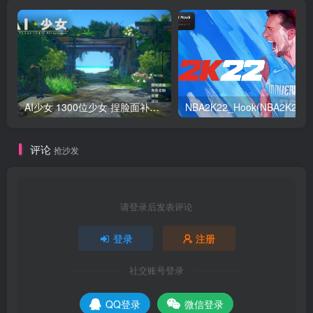
AI少女 1300位少女 捏脸面补数据整合包 总有一位是你想要的
NB
评论
抢沙发
请登录后发表评论
登录
注册
社交账号登录
QQ登录
微信登录