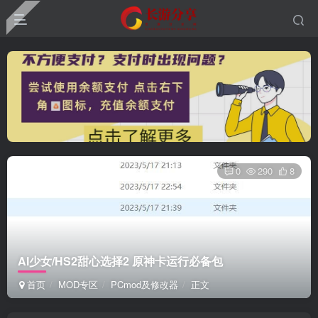
0
290
8
AI少女/HS2甜心选择2 原神卡运行必备包
首页
MOD专区
PCmod及修改器
正文