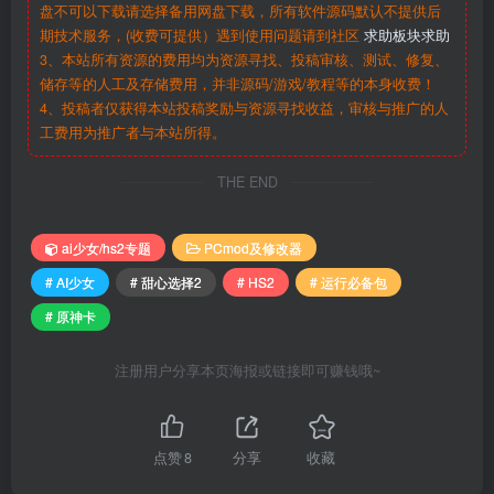
盘不可以下载请选择备用网盘下载，所有软件源码默认不提供后
期技术服务，(收费可提供）遇到使用问题请到社区
求助板块求助
3、本站所有资源的费用均为资源寻找、投稿审核、测试、修复、
储存等的人工及存储费用，并非源码/游戏/教程等的本身收费！
4、投稿者仅获得本站投稿奖励与资源寻找收益，审核与推广的人
工费用为推广者与本站所得。
THE END
ai少女/hs2专题
PCmod及修改器
# AI少女
# 甜心选择2
# HS2
# 运行必备包
# 原神卡
注册用户分享本页海报或链接即可赚钱哦~
点赞
8
分享
收藏