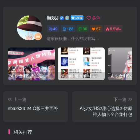
游戏J
关注
49
128
30
67
9.5W+
这家伙很懒，什么都没有写...
AI少女/HS2甜心选择2 仿王者荣耀人物卡全合集打包
笔趣阁 魔改版 【去广告免费小说】
上一篇
下一篇
nba2k23-24 Q版三井面补
AI少女/HS2甜心选择2 仿原
神人物卡全合集打包
相关推荐