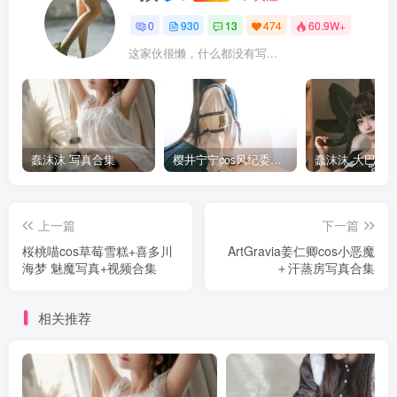
0
930
13
474
60.9W+
这家伙很懒，什么都没有写...
蠢沫沫 写真合集
樱井宁宁cos风纪委员写真套图
上一篇
下一篇
桜桃喵cos草莓雪糕+喜多川
ArtGravia姜仁卿cos小恶魔
海梦 魅魔写真+视频合集
＋汗蒸房写真合集
相关推荐