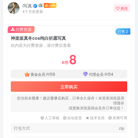
i写真
关注
4个月前更新
付费资源
已售 2
神楽坂真冬cos纯白祈愿写真
此内容为付费资源，请付费后查看
8
R币
6
4
黄金会员
R币
代理会员
R币
立即购买
您当前未
登录
！建议
登录
后购买，订单永久保存！未登录浏览器清
理缓存
或更换浏览器就会丢失订单信息！
人工审核
自动发货
技术支持
亲测可用
打包方式
zip