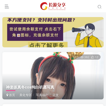
0
382
12
神楽坂真冬cos纯白祈愿写真
首页
美化专区
写真福利
正文