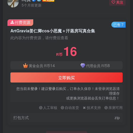
关注
登录密码
5个月前更新
找回密码
|
免密登录
记住登录
付费资源
已售 7
ArtGravia姜仁卿cos小恶魔＋汗蒸房写真合集
登录
此内容为付费资源，请付费后查看
16
社交账号登录
R币
QQ登录
微信登录
14
8
黄金会员
R币
代理会员
R币
使用社交账号登录即表示同意
用户协议
、
隐私声明
立即购买
您当前未
登录
！建议
登录
后购买，订单永久保存！未登录浏览器清
理缓存
或更换浏览器就会丢失订单信息！
人工审核
自动发货
技术支持
亲测可用
打包方式
zip