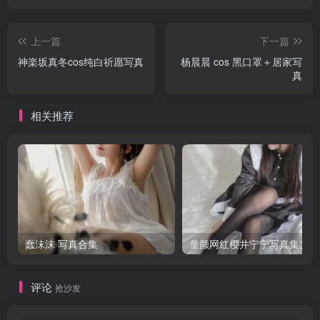
上一篇
下一篇
神楽坂真冬cos纯白祈愿写真
杨晨晨 cos 黑口罩＋居家写
真
相关推荐
蠢沫沫 写真合集
童颜网红樱井宁宁写真集套图
评论
抢沙发