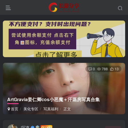
0
788
13
登录
ArtGravia姜仁卿cos小恶魔＋汗蒸房写真合集
没有账号？立即注册
首页
美化专区
写真福利
正文
用户名或邮箱
i写真