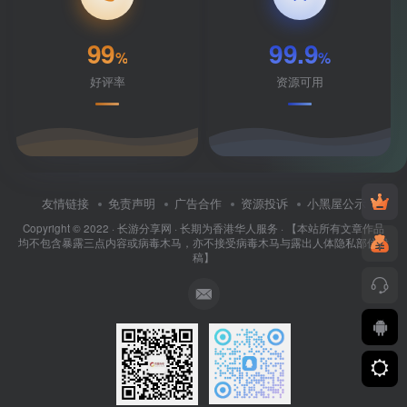
99
99.9
%
%
好评率
资源可用
友情链接
免责声明
广告合作
资源投诉
小黑屋公示
Copyright © 2022 ·
长游分享网
· 长期为香港华人服务 · 【本站所有文章作品
均不包含暴露三点内容或病毒木马，亦不接受病毒木马与露出人体隐私部位投
稿】