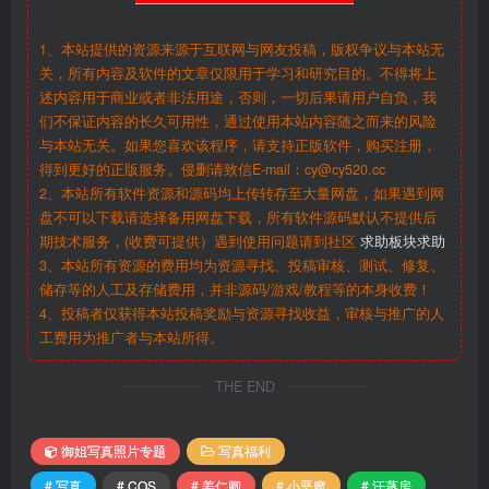
1、本站提供的资源来源于互联网与网友投稿，版权争议与本站无
关，所有内容及软件的文章仅限用于学习和研究目的。不得将上
述内容用于商业或者非法用途，否则，一切后果请用户自负，我
们不保证内容的长久可用性，通过使用本站内容随之而来的风险
与本站无关。如果您喜欢该程序，请支持正版软件，购买注册，
得到更好的正版服务。侵删请致信E-mail：cy@cy520.cc
2、本站所有软件资源和源码均上传转存至大量网盘，如果遇到网
盘不可以下载请选择备用网盘下载，所有软件源码默认不提供后
期技术服务，(收费可提供）遇到使用问题请到社区
求助板块求助
3、本站所有资源的费用均为资源寻找、投稿审核、测试、修复、
储存等的人工及存储费用，并非源码/游戏/教程等的本身收费！
4、投稿者仅获得本站投稿奖励与资源寻找收益，审核与推广的人
工费用为推广者与本站所得。
THE END
御姐写真照片专题
写真福利
# 写真
# COS
# 姜仁卿
# 小恶魔
# 汗蒸房