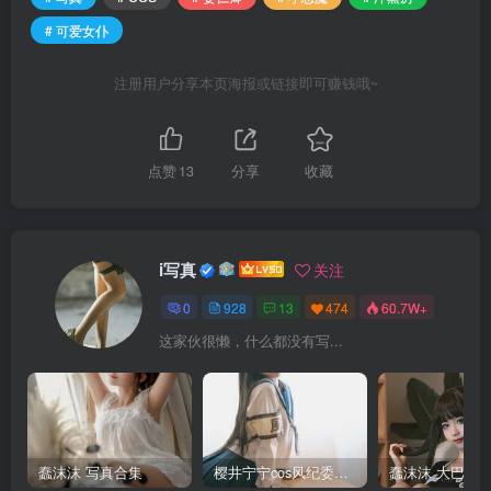
# 可爱女仆
注册用户分享本页海报或链接即可赚钱哦~
点赞
13
分享
收藏
i写真
关注
0
928
13
474
60.7W+
这家伙很懒，什么都没有写...
蠢沫沫 写真合集
樱井宁宁cos风纪委员写真套图