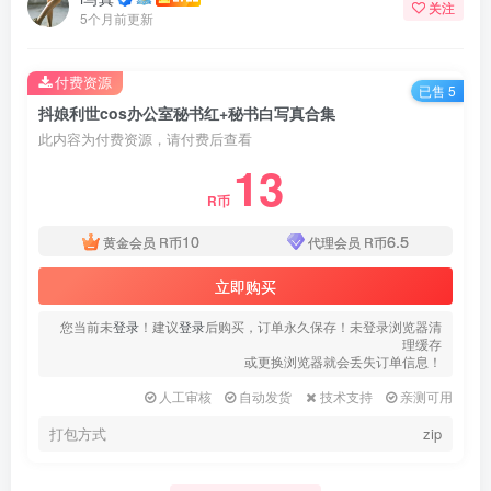
关注
5个月前更新
付费资源
已售 5
抖娘利世cos办公室秘书红+秘书白写真合集
此内容为付费资源，请付费后查看
13
R币
10
6.5
黄金会员
R币
代理会员
R币
立即购买
您当前未
登录
！建议
登录
后购买，订单永久保存！未登录浏览器清
理缓存
或更换浏览器就会丢失订单信息！
人工审核
自动发货
技术支持
亲测可用
打包方式
zip