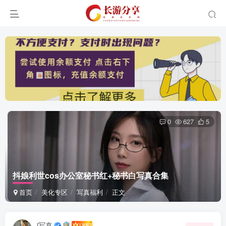
0
627
5
抖娘利世cos办公室秘书红+秘书白写真合集
首页
美化专区
写真福利
正文
i写真