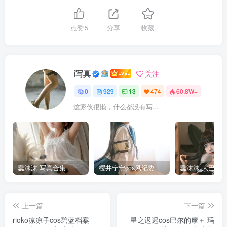
点赞
5
分享
收藏
i写真
关注
0
929
13
474
60.8W+
这家伙很懒，什么都没有写...
蠢沫沫 写真合集
樱井宁宁cos风纪委员写真套图
上一篇
下一篇
rioko凉凉子cos碧蓝档案
星之迟迟cos巴尔的摩＋ 玛