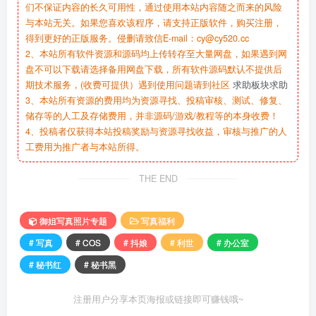
们不保证内容的长久可用性，通过使用本站内容随之而来的风险
与本站无关。如果您喜欢该程序，请支持正版软件，购买注册，
得到更好的正版服务。侵删请致信E-mail：cy@cy520.cc
2、本站所有软件资源和源码均上传转存至大量网盘，如果遇到网
盘不可以下载请选择备用网盘下载，所有软件源码默认不提供后
期技术服务，(收费可提供）遇到使用问题请到社区
求助板块求助
3、本站所有资源的费用均为资源寻找、投稿审核、测试、修复、
储存等的人工及存储费用，并非源码/游戏/教程等的本身收费！
4、投稿者仅获得本站投稿奖励与资源寻找收益，审核与推广的人
工费用为推广者与本站所得。
THE END
御姐写真照片专题
写真福利
# 写真
# COS
# 抖娘
# 利世
# 办公室
# 秘书红
# 秘书黑
注册用户分享本页海报或链接即可赚钱哦~