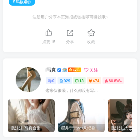
# 玛修婚纱
注册用户分享本页海报或链接即可赚钱哦~
点赞
15
分享
收藏
i写真
关注
0
929
13
474
60.8W+
这家伙很懒，什么都没有写...
蠢沫沫 写真合集
樱井宁宁cos风纪委员写真套图