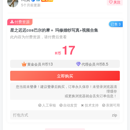
关注
5个月前更新
付费资源
已售 3
星之迟迟cos巴尔的摩＋ 玛修婚纱写真+视频合集
此内容为付费资源，请付费后查看
17
R币
13
8.5
黄金会员
R币
代理会员
R币
立即购买
您当前未
登录
！建议
登录
后购买，订单永久保存！未登录浏览器清
理缓存
或更换浏览器就会丢失订单信息！
人工审核
自动发货
技术支持
亲测可用
打包方式
zip