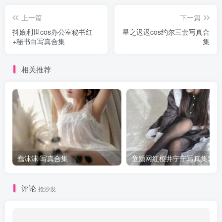
上一篇
下一篇
抖娘利世cos办公室秘书红
星之迟迟cos约尔三套写真合
+秘书白写真合集
集
相关推荐
蠢沫沫 写真合集
童颜网红樱井宁宁写真集套图
评论
抢沙发