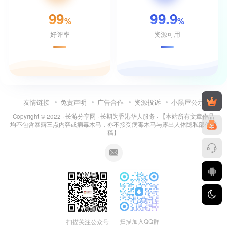
99
99.9
%
%
好评率
资源可用
友情链接
免责声明
广告合作
资源投诉
小黑屋公示
Copyright © 2022 ·
长游分享网
· 长期为香港华人服务 · 【本站所有文章作品
均不包含暴露三点内容或病毒木马，亦不接受病毒木马与露出人体隐私部位投
稿】
扫描加入QQ群
扫描关注公众号