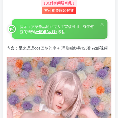
↓支付有问题点此↓
支付相关问题解答
提示：文章作品均经过人工审核可用，有任何
疑问请到
社区求助板块
发帖
内含：星之迟迟cos巴尔的摩＋ 玛修婚纱共125张+2部视频