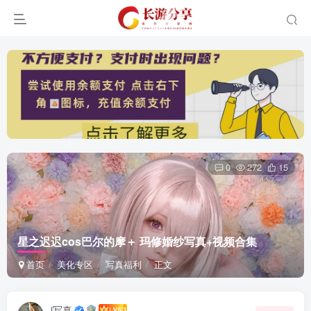
0
272
15
星之迟迟cos巴尔的摩＋ 玛修婚纱写真+视频合集
首页
美化专区
写真福利
正文
i写真