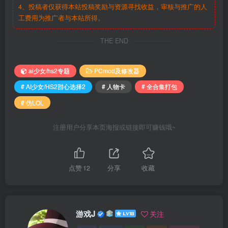
4、投稿者仅获得本站投稿奖励与资源寻找收益，审核与推广的人
工费用为推广者与本站所得。
THE END
ai少女/hs2专题
PCmod及修改器
# AI少女/HS2甜心选择2
# 人物卡
# 全合集打包
# 仿LOL
注册用户分享本页海报或链接即可赚钱哦~
点赞
12
分享
收藏
游戏J
关注