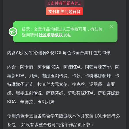
↓支付有问题点此↓
支付相关问题解答
提示：文章作品均经过人工审核可用，有任何
疑问请到
社区求助板块
发帖
内含AI少女/甜心选择2 仿LOL角色卡全合集打包共20张
内含：阿卡丽、阿卡丽KDA、阿狸KDA、阿狸灵魂莲华、阿
狸新KDA、刀妹、迦娜玉剑传说、卡莎、卡特琳娜貂蝉、卡
特琳娜圣诞节、拉克丝大元素使、拉克丝、逆羽霞、奇亚
娜、瑞雯玉剑传说、萨勒芬妮、萨勒芬妮KDA、萨勒芬妮新
KDA、辛德拉、玉剑刀妹
使用角色卡需自备整合学习版游戏本体并安装 LOL卡运行必
备包 ，如没有该整合包可到这个作品页下载：