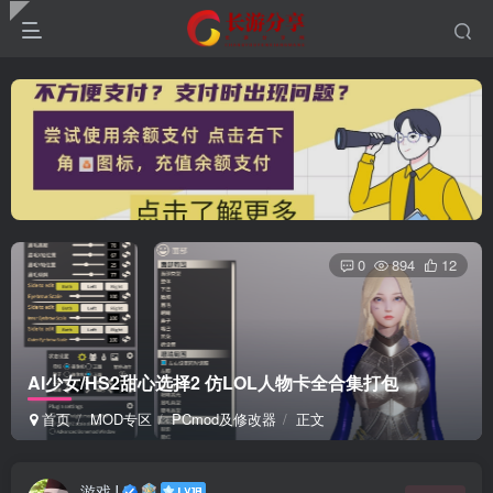
0
894
12
AI少女/HS2甜心选择2 仿LOL人物卡全合集打包
首页
MOD专区
PCmod及修改器
正文
游戏J