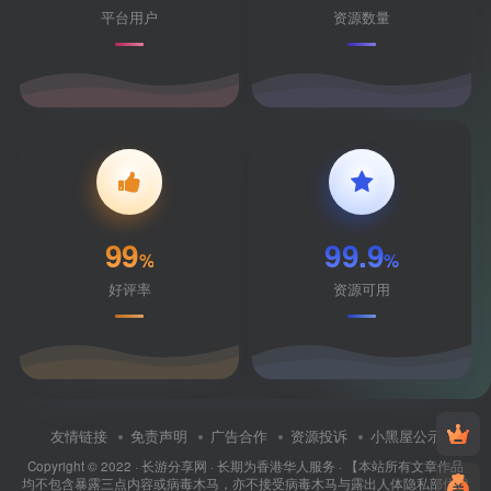
平台用户
资源数量
99
99.9
%
%
好评率
资源可用
友情链接
免责声明
广告合作
资源投诉
小黑屋公示
Copyright © 2022 ·
长游分享网
· 长期为香港华人服务 · 【本站所有文章作品
均不包含暴露三点内容或病毒木马，亦不接受病毒木马与露出人体隐私部位投