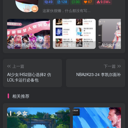
49
128
30
67
9.5W+
这家伙很懒，什么都没有写...
AI少女/HS2甜心选择2 仿王者荣耀人物卡全合集打包
笔趣阁 魔改版 【去广告免费小说】
上一篇
下一篇
AI少女/HS2甜心选择2 仿
NBA2K23-24 李凯尔面补
LOL卡运行必备包
相关推荐