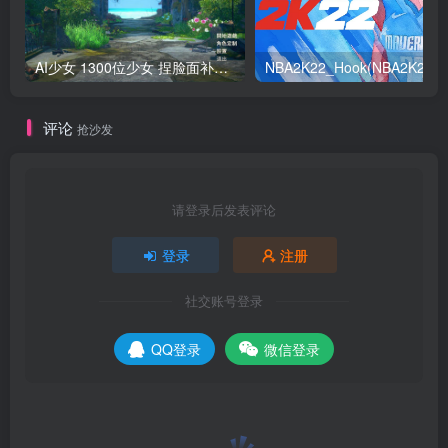
AI少女 1300位少女 捏脸面补数据整合包 总有一位是你想要的
NB
评论
抢沙发
请登录后发表评论
登录
注册
社交账号登录
QQ登录
微信登录