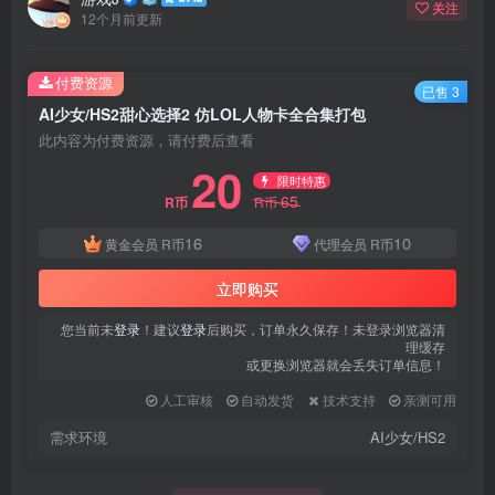
关注
12个月前更新
付费资源
已售 3
AI少女/HS2甜心选择2 仿LOL人物卡全合集打包
此内容为付费资源，请付费后查看
20
限时特惠
65
R币
R币
16
10
黄金会员
R币
代理会员
R币
立即购买
您当前未
登录
！建议
登录
后购买，订单永久保存！未登录浏览器清
理缓存
或更换浏览器就会丢失订单信息！
人工审核
自动发货
技术支持
亲测可用
需求环境
AI少女/HS2