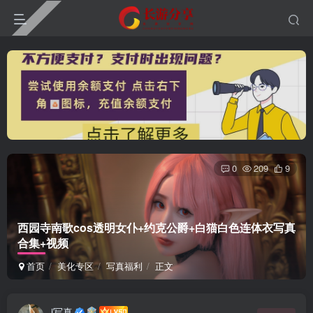
0
209
9
西园寺南歌cos透明女仆+约克公爵+白猫白色连体衣写真
合集+视频
首页
美化专区
写真福利
正文
i写真