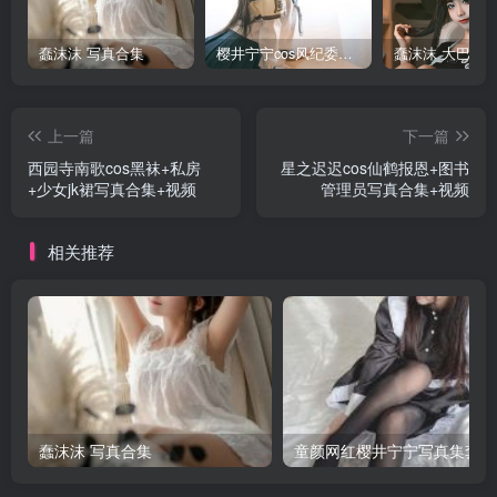
蠢沫沫 写真合集
樱井宁宁cos风纪委员写真套图
上一篇
下一篇
西园寺南歌cos黑袜+私房
星之迟迟cos仙鹤报恩+图书
+少女jk裙写真合集+视频
管理员写真合集+视频
相关推荐
蠢沫沫 写真合集
童颜网红樱井宁宁写真集套图