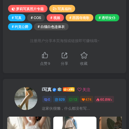
萝莉写真照片专题
写真福利
# 写真
# COS
# 视频
# 西园寺南歌
# 透明女仆
# 约克公爵
# 白猫白色连体衣
注册用户分享本页海报或链接即可赚钱哦~
点赞
9
分享
收藏
i写真
关注
0
929
13
474
60.8W+
这家伙很懒，什么都没有写...