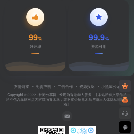
99
99.9
%
%
好评率
资源可用
友情链接
免责声明
广告合作
资源投诉
小黑屋公示
Copyright © 2022 ·
长游分享网
· 长期为香港华人服务 · 【本站所有文章作品
均不包含暴露三点内容或病毒木马，亦不接受病毒木马与露出人体隐私部位投
稿】