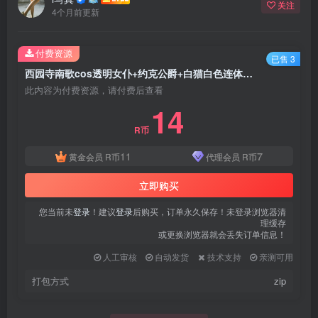
关注
4个月前更新
付费资源
已售 3
西园寺南歌cos透明女仆+约克公爵+白猫白色连体衣写真合集+视频
此内容为付费资源，请付费后查看
14
R币
11
7
黄金会员
R币
代理会员
R币
立即购买
您当前未
登录
！建议
登录
后购买，订单永久保存！未登录浏览器清
理缓存
或更换浏览器就会丢失订单信息！
人工审核
自动发货
技术支持
亲测可用
打包方式
zip