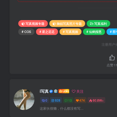
写真视频专题
御姐写真照片专题
写真福利
# COS
# 星之迟迟
# 写真视频
# 仙鹤报恩
# 
注册用户
点赞
1
i写真
关注
0
928
13
474
60.8W+
这家伙很懒，什么都没有写...