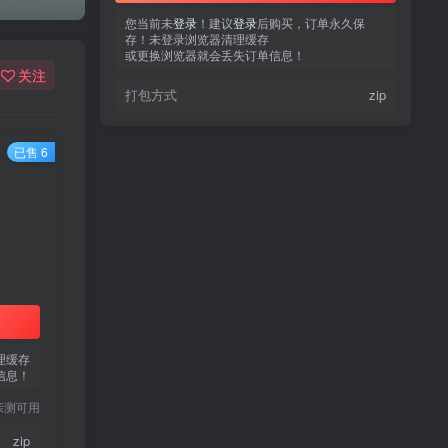
您当前未
您当前未
登录
登录
！建议
！建议
登录
登录
后购买，订单永久保
后购买，订单永久保
存！未登录浏览器清理缓存
存！未登录浏览器清理缓存
或更换浏览器就会丢失订单信息！
或更换浏览器就会丢失订单信息！
关注
打包方式
打包方式
zip
zip
已售 6
热门文章
TOP1
3.4W+人已阅读
蠢沫沫 写真合集
理缓存
信息！
童颜网红樱井宁宁写真集套
TOP2
亲测可用
图
5年前
1.8W+人已阅读
zip