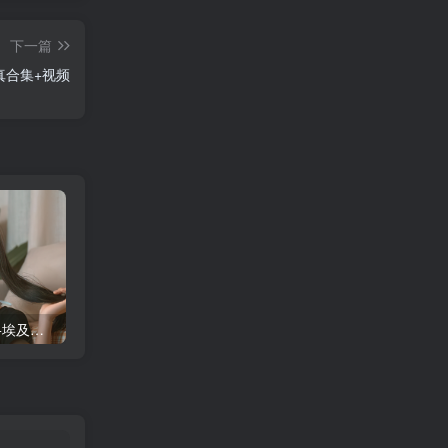
下一篇
真合集+视频
蠢沫沫 大巴车+健身环+埃及喵COS写真合集
桜桃喵COS暖暖+长裙妹抖写真合集