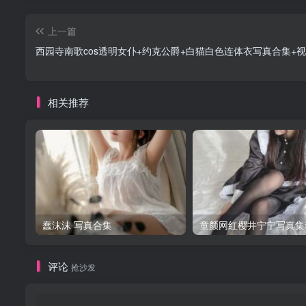
上一篇
西园寺南歌cos透明女仆+约克公爵+白猫白色连体衣写真合集+
相关推荐
蠢沫沫 写真合集
童颜网红樱井宁宁写真集
评论
抢沙发