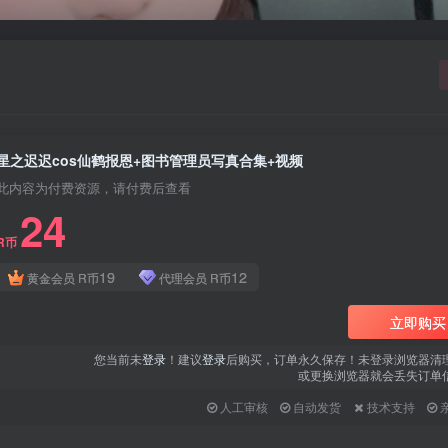
星之迟迟cos仙鹤报恩+图书管理员写真合集+视频
此内容为付费资源，请付费后查看
24
R币
19
12
黄金会员
R币
代理会员
R币
立即购买
您当前未
登录
！建议
登录
后购买，订单永久保存！未登录浏览器清
或更换浏览器就会丢失订单
人工审核
自动发货
技术支持