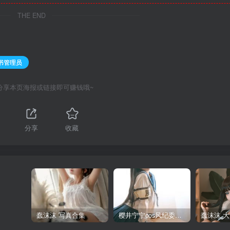
THE END
图书管理员
分享本页海报或链接即可赚钱哦~
1
分享
收藏
蠢沫沫 写真合集
樱井宁宁cos风纪委员写真套图