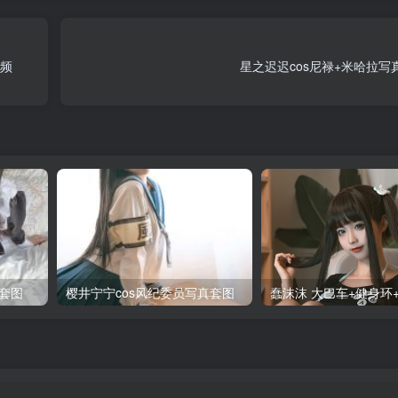
视频
星之迟迟cos尼禄+米哈拉写
套图
樱井宁宁cos风纪委员写真套图