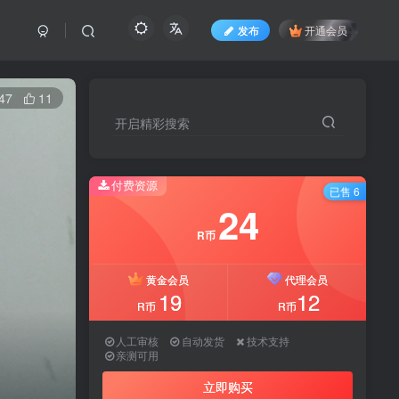
发布
开通会员
47
11
开启精彩搜索
开启精彩搜索
付费资源
付费资源
已售 6
已售 6
24
24
R币
R币
黄金会员
黄金会员
代理会员
代理会员
19
19
12
12
R币
R币
R币
R币
人工审核
人工审核
自动发货
自动发货
技术支持
技术支持
亲测可用
亲测可用
立即购买
立即购买