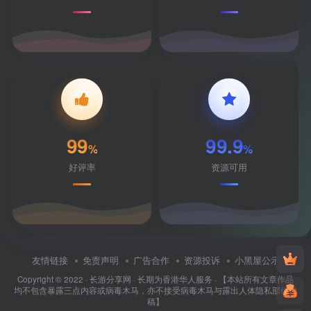
99
99.9
%
%
好评率
资源可用
友情链接
免责声明
广告合作
资源投诉
小黑屋公示
Copyright © 2022 ·
长游分享网
· 长期为香港华人服务 · 【本站所有文章作品
均不包含暴露三点内容或病毒木马，亦不接受病毒木马与露出人体隐私部位投
稿】