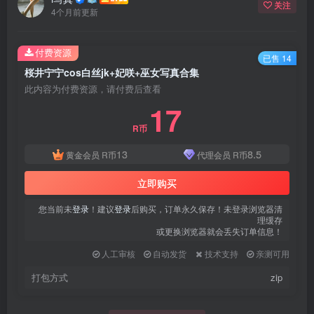
关注
4个月前更新
付费资源
已售 14
桜井宁宁cos白丝jk+妃咲+巫女写真合集
此内容为付费资源，请付费后查看
17
R币
13
8.5
黄金会员
R币
代理会员
R币
立即购买
您当前未
登录
！建议
登录
后购买，订单永久保存！未登录浏览器清
理缓存
或更换浏览器就会丢失订单信息！
人工审核
自动发货
技术支持
亲测可用
打包方式
zip