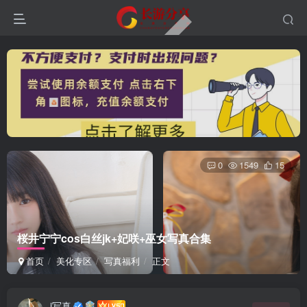
0
1549
15
桜井宁宁cos白丝jk+妃咲+巫女写真合集
首页
美化专区
写真福利
正文
i写真