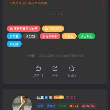
工费用为推广者与本站所得。
THE END
萝莉写真照片专题
写真福利
# 写真
# COS
# 桜井宁宁
# 巫女
# 白丝jk
# 妃咲
注册用户分享本页海报或链接即可赚钱哦~
点赞
15
分享
收藏
1
i写真
关注
0
930
13
474
60.8W+