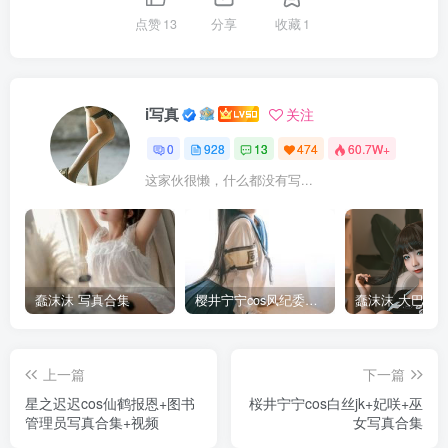
点赞
13
分享
收藏
1
i写真
关注
0
928
13
474
60.7W+
这家伙很懒，什么都没有写...
蠢沫沫 写真合集
樱井宁宁cos风纪委员写真套图
上一篇
下一篇
星之迟迟cos仙鹤报恩+图书
桜井宁宁cos白丝jk+妃咲+巫
管理员写真合集+视频
女写真合集