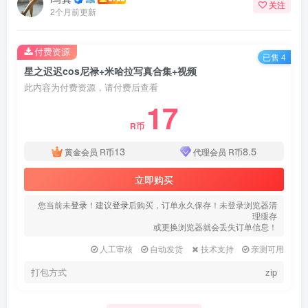
关注
2个月前更新
付费资源
已售 4
星之迟迟cos尼禄+米哈拉写真合集+视频
此内容为付费资源，请付费后查看
17
R币
13
8.5
黄金会员
R币
代理会员
R币
立即购买
您当前未
登录
！建议
登录
后购买，订单永久保存！未登录浏览器清
理缓存
或更换浏览器就会丢失订单信息！
人工审核
自动发货
技术支持
亲测可用
打包方式
zip