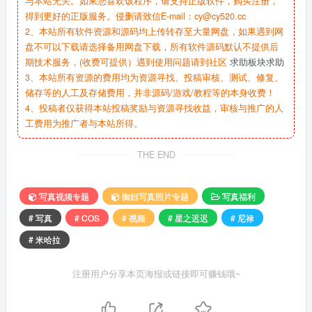
与本站无关。如果您喜欢该程序，请支持正版软件，购买注册，
得到更好的正版服务。侵删请致信E-mail：cy@cy520.cc
2、本站所有软件资源和源码均上传转存至大量网盘，如果遇到网
盘不可以下载请选择备用网盘下载，所有软件源码默认不提供后
期技术服务，(收费可提供）遇到使用问题请到社区
求助板块求助
3、本站所有资源的费用均为资源寻找、投稿审核、测试、修复、
储存等的人工及存储费用，并非源码/游戏/教程等的本身收费！
4、投稿者仅获得本站投稿奖励与资源寻找收益，审核与推广的人
工费用为推广者与本站所得。
THE END
写真视频专题
御姐写真照片专题
写真福利
# 写真
# COS
# 视频
# 星之迟迟
# 尼禄
# 米哈拉
注册用户分享本页海报或链接即可赚钱哦~