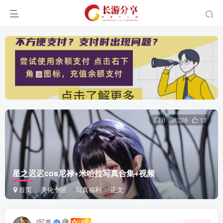
0
328
13
星之迟迟cos尼禄+米哈拉写真合集+视频
首页
美化专区
写真福利
正文
i写真