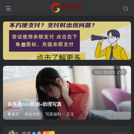
0
273
5
登录
杨晨晨cos新婚+助理写真
没有账号？立即注册
首页
美化专区
写真福利
正文
用户名或邮箱
i写真