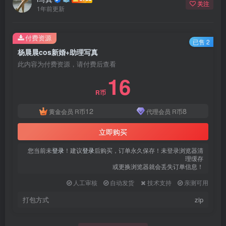
关注
登录密码
1年前更新
找回密码
|
免密登录
记住登录
付费资源
已售 2
杨晨晨cos新婚+助理写真
登录
此内容为付费资源，请付费后查看
16
社交账号登录
R币
QQ登录
微信登录
12
8
黄金会员
R币
代理会员
R币
使用社交账号登录即表示同意
用户协议
、
隐私声明
立即购买
您当前未
登录
！建议
登录
后购买，订单永久保存！未登录浏览器清
理缓存
或更换浏览器就会丢失订单信息！
人工审核
自动发货
技术支持
亲测可用
打包方式
zip