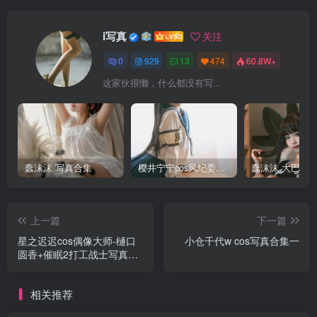
i写真
关注
0
929
13
474
60.8W+
这家伙很懒，什么都没有写...
蠢沫沫 写真合集
樱井宁宁cos风纪委员写真套图
上一篇
下一篇
星之迟迟cos偶像大师-樋口
小仓千代w cos写真合集一
圆香+催眠2打工战士写真合
集+视频
相关推荐