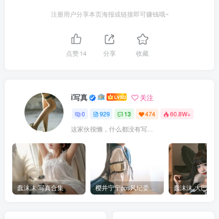
注册用户分享本页海报或链接即可赚钱哦~
点赞
14
分享
收藏
i写真
关注
0
929
13
474
60.8W+
这家伙很懒，什么都没有写...
蠢沫沫 写真合集
樱井宁宁cos风纪委员写真套图