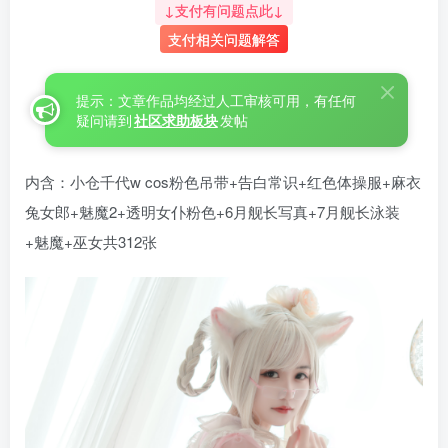
↓支付有问题点此↓
支付相关问题解答
提示：文章作品均经过人工审核可用，有任何
疑问请到
社区求助板块
发帖
内含：小仓千代w cos粉色吊带+告白常识+红色体操服+麻衣
兔女郎+魅魔2+透明女仆粉色+6月舰长写真+7月舰长泳装
+魅魔+巫女共312张