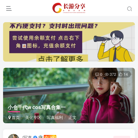
0
372
14
小仓千代w cos写真合集一
首页
美化专区
写真福利
正文
i写真