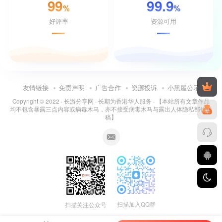
99
99.9
%
%
好评率
资源可用
友情链接
免责声明
广告合作
资源投诉
小黑屋公示
Copyright © 2022 ·
长游分享网
· 长期为香港华人服务 · 【本站所有文章作品
均不包含暴露三点内容或病毒木马，亦不接受病毒木马与露出人体隐私部位投
稿】
扫描加入QQ群
扫描关注公众号