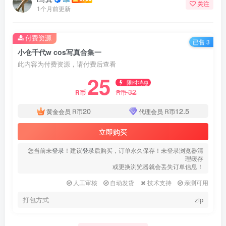
关注
1个月前更新
付费资源
已售 3
小仓千代w cos写真合集一
此内容为付费资源，请付费后查看
25
限时特惠
32
R币
R币
20
12.5
黄金会员
R币
代理会员
R币
立即购买
您当前未
登录
！建议
登录
后购买，订单永久保存！未登录浏览器清
理缓存
或更换浏览器就会丢失订单信息！
人工审核
自动发货
技术支持
亲测可用
打包方式
zip