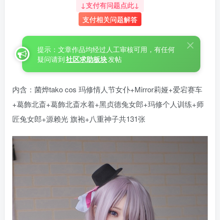
↓支付有问题点此↓
支付相关问题解答
提示：文章作品均经过人工审核可用，有任何
疑问请到
社区求助板块
发帖
内含：菌烨tako cos 玛修情人节女仆+Mirror莉娅+爱宕赛车
+葛飾北斎+葛飾北斎水着+黑贞德兔女郎+玛修个人训练+师
匠兔女郎+源赖光 旗袍+八重神子共131张