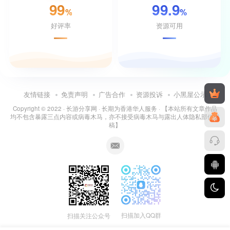
99
99.9
%
%
好评率
资源可用
友情链接
免责声明
广告合作
资源投诉
小黑屋公示
Copyright © 2022 ·
长游分享网
· 长期为香港华人服务 · 【本站所有文章作品
均不包含暴露三点内容或病毒木马，亦不接受病毒木马与露出人体隐私部位投
稿】
扫描加入QQ群
扫描关注公众号