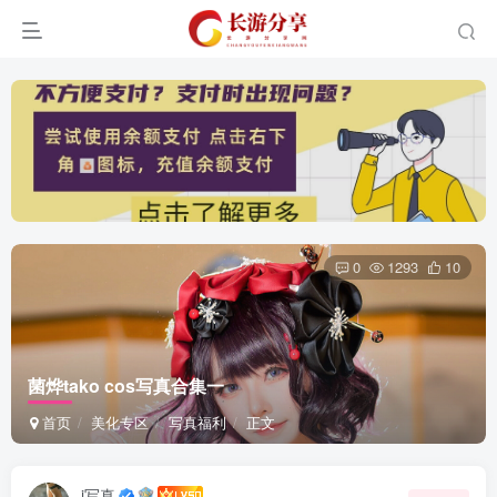
0
1293
10
菌烨tako cos写真合集一
首页
美化专区
写真福利
正文
i写真