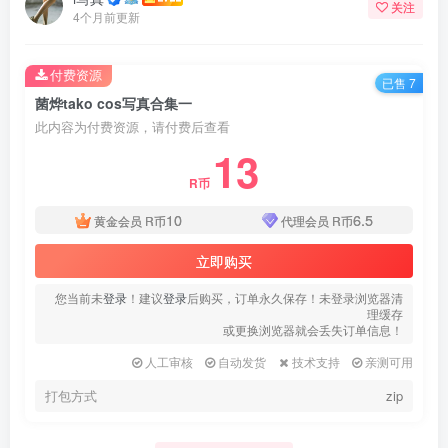
关注
4个月前更新
付费资源
已售 7
菌烨tako cos写真合集一
此内容为付费资源，请付费后查看
13
R币
10
6.5
黄金会员
R币
代理会员
R币
立即购买
您当前未
登录
！建议
登录
后购买，订单永久保存！未登录浏览器清
理缓存
或更换浏览器就会丢失订单信息！
人工审核
自动发货
技术支持
亲测可用
打包方式
zip