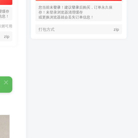
您当前未
登录
！建议
登录
后购买，订单永久保
理缓存
存！未登录浏览器清理缓存
信息！
或更换浏览器就会丢失订单信息！
亲测可用
打包方式
zip
zip
热门文章
TOP1
3.4W+人已阅读
蠢沫沫 写真合集
童颜网红樱井宁宁写真集套
TOP2
图
5年前
1.8W+人已阅读