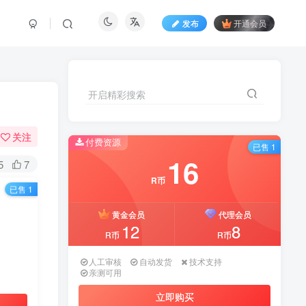
发布
开通会员
开启精彩搜索
关注
付费资源
已售 1
16
5
7
R币
已售 1
黄金会员
代理会员
12
8
R币
R币
人工审核
自动发货
技术支持
亲测可用
立即购买