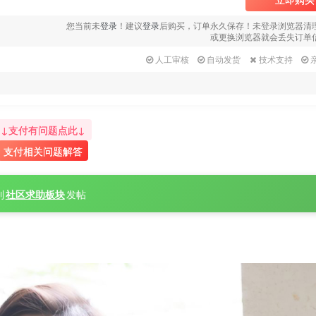
用户名或邮箱
您当前未
登录
！建议
登录
后购买，订单永久保存！未登录浏览器清
或更换浏览器就会丢失订单
登录密码
人工审核
自动发货
技术支持
找回密码
|
免密登录
记住登录
登录
↓支付有问题点此↓
支付相关问题解答
社交账号登录
QQ登录
微信登录
到
社区求助板块
发帖
使用社交账号登录即表示同意
用户协议
、
隐私声明