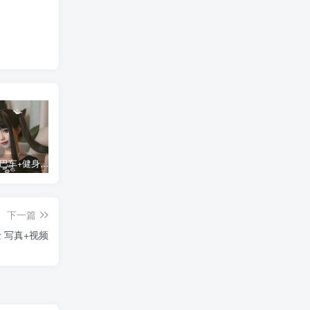
蠢沫沫 大巴车+健身环+埃及喵COS写真合集
桜桃喵COS暖暖+长裙妹抖写真合集
金提莫yuka cos居家小吊带+白色连体衣写真合集
某
下一篇
 写真+视频