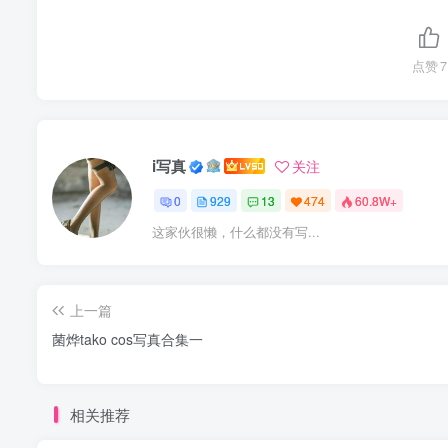
点赞
7
i写真
关注
0
929
13
474
60.8W+
这家伙很懒，什么都没有写...
上一篇
菌烨tako cos写真合集一
相关推荐