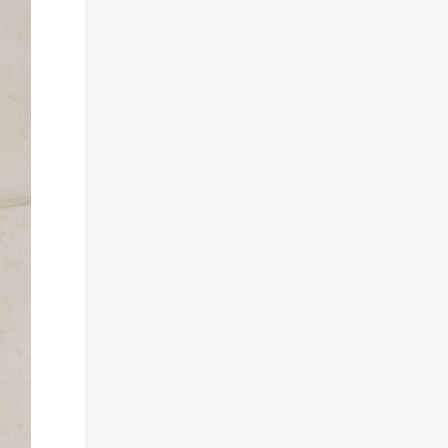
免费漫画 小程序
TOP3
5年前
1.4W+人已阅读
樱井宁宁cos风纪委员写真套
TOP4
图
4年前
1.3W+人已阅读
蠢沫沫 大巴车+健身环+埃及
TOP5
喵COS写真合集
4年前
1.1W+人已阅读
桜桃喵COS暖暖+长裙妹抖写
TOP6
真合集
4年前
9507人已阅读