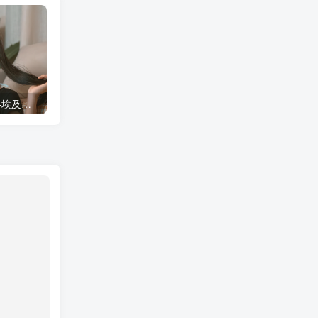
蠢沫沫 大巴车+健身环+埃及喵COS写真合集
桜桃喵COS暖暖+长裙妹抖写真合集