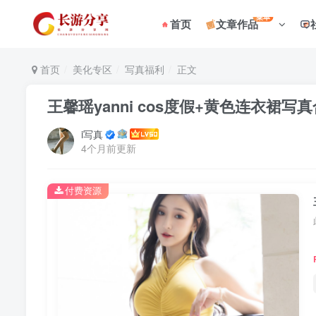
菜单
首页
文章作品
首页
美化专区
写真福利
正文
王馨瑶yanni cos度假+黄色连衣裙写
i写真
4个月前更新
付费资源