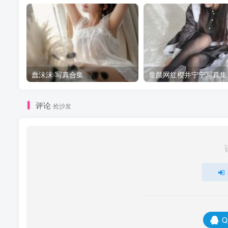
蠢沫沫 写真合集
童颜网红樱井宁宁写真集
评论
抢沙发