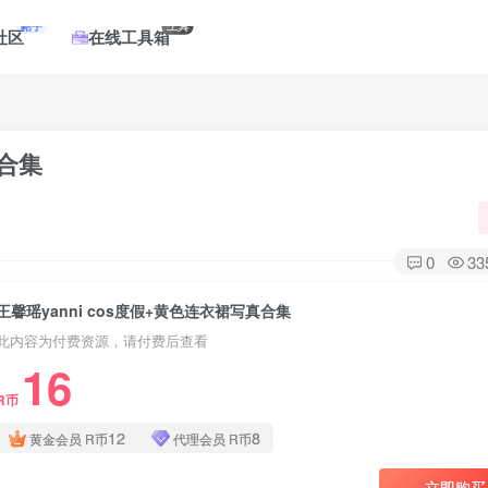
帖子
工具
社区
在线工具箱
真合集
0
33
王馨瑶yanni cos度假+黄色连衣裙写真合集
此内容为付费资源，请付费后查看
16
R币
登录
12
8
黄金会员
R币
代理会员
R币
没有账号？立即注册
立即购买