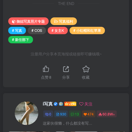
THE END
御姐写真照片专题
写真福利
# 写真
# COS
# 女主K
# 小红帽和红苹果
# 新任部下
注册用户分享本页海报或链接即可赚钱哦~
点赞
8
分享
收藏
i写真
关注
0
930
13
474
60.8W+
这家伙很懒，什么都没有写...