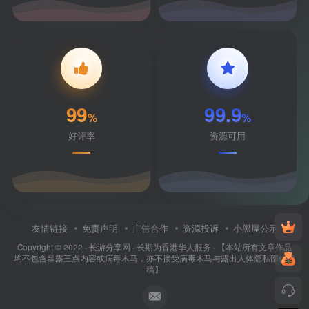
99
99.9
%
%
好评率
资源可用
友情链接
免责声明
广告合作
资源投诉
小黑屋公示
Copyright © 2022 ·
长游分享网
· 长期为香港华人服务 · 【本站所有文章作品
均不包含暴露三点内容或病毒木马，亦不接受病毒木马与露出人体隐私部位投
稿】