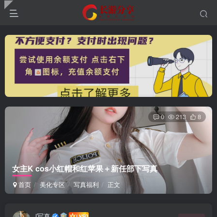
0
213
8
女主K cos小红帽和红苹果＋新任部下写真
首页
美化专区
写真福利
正文
i写真