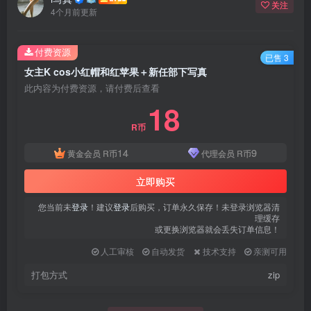
关注
4个月前更新
付费资源
已售 3
女主K cos小红帽和红苹果＋新任部下写真
此内容为付费资源，请付费后查看
18
R币
14
9
黄金会员
R币
代理会员
R币
立即购买
您当前未
登录
！建议
登录
后购买，订单永久保存！未登录浏览器清
理缓存
或更换浏览器就会丢失订单信息！
人工审核
自动发货
技术支持
亲测可用
打包方式
zip