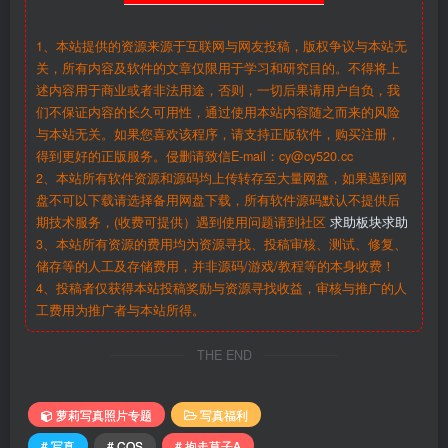
1、本站提供的资源来源于互联网与网友投稿，版权争议与本站无
关，所有内容及软件的文章仅限用于学习和研究目的。不得将上
述内容用于商业或者非法用途，否则，一切后果请用户自负，我
们不保证内容的长久可用性，通过使用本站内容随之而来的风险
与本站无关。如果您喜欢该程序，请支持正版软件，购买注册，
得到更好的正版服务。侵删请致信E-mail：cy@cy520.cc
2、本站所有软件资源和源码均上传转存至大量网盘，如果遇到网
盘不可以下载请选择备用网盘下载，所有软件源码默认不提供后
期技术服务，(收费可提供）遇到使用问题请到社区
求助板块求助
3、本站所有资源的费用均为资源寻找、投稿审核、测试、修复、
储存等的人工及存储费用，并非源码/游戏/教程等的本身收费！
4、投稿者仅获得本站投稿奖励与资源寻找收益，审核与推广的人
工费用为推广者与本站所得。
THE END
萝莉写真照片专题
写真福利
# 写真
# COS
# 抱走莫子A