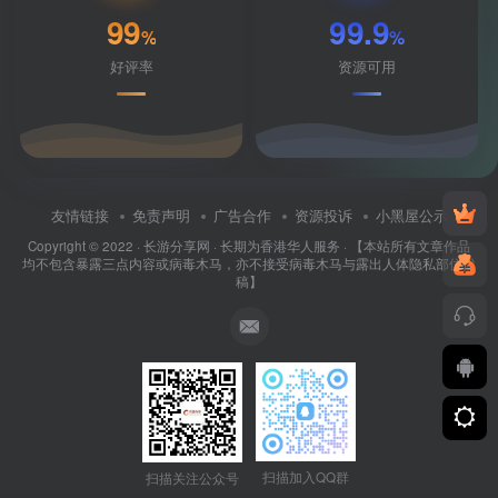
99
99.9
%
%
好评率
资源可用
友情链接
免责声明
广告合作
资源投诉
小黑屋公示
Copyright © 2022 ·
长游分享网
· 长期为香港华人服务 · 【本站所有文章作品
均不包含暴露三点内容或病毒木马，亦不接受病毒木马与露出人体隐私部位投
稿】
扫描加入QQ群
扫描关注公众号