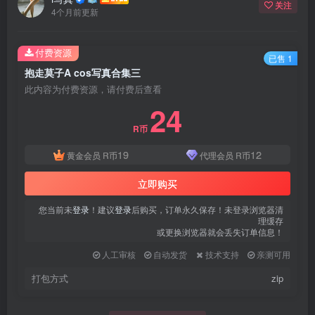
关注
4个月前更新
付费资源
已售 1
抱走莫子A cos写真合集三
此内容为付费资源，请付费后查看
24
R币
19
12
黄金会员
R币
代理会员
R币
立即购买
您当前未
登录
！建议
登录
后购买，订单永久保存！未登录浏览器清
理缓存
或更换浏览器就会丢失订单信息！
人工审核
自动发货
技术支持
亲测可用
打包方式
zip