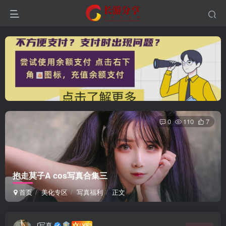
0
110
7
抱走莫子A cos写真合集三
首页
美化专区
写真福利
正文
i写真