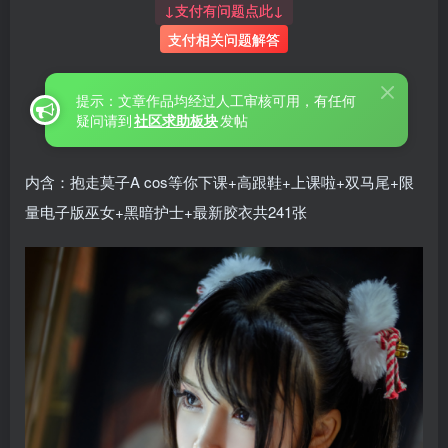
↓支付有问题点此↓
支付相关问题解答
提示：文章作品均经过人工审核可用，有任何
疑问请到
社区求助板块
发帖
内含：抱走莫子A cos等你下课+高跟鞋+上课啦+双马尾+限
量电子版巫女+黑暗护士+最新胶衣共241张