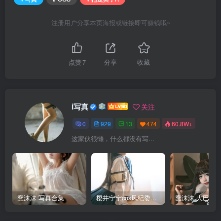
注册用户分享本页海报或链接即可赚钱哦~
点赞
7
分享
收藏
i写真
关注
0
929
13
474
60.8W+
这家伙很懒，什么都没有写...
蠢沫沫 写真合集
樱井宁宁cos风纪委员写真套图