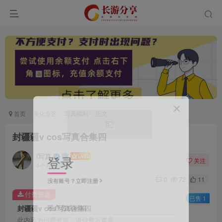
首页
美化专区
写真福利
正文
封疆疆v cos写真合集四
登录
i写真
关注
4个月前更新
没有账号？立即注册
0
72
11
付费资源
已售 1
用户名或邮箱
封疆疆v cos写真合集四
此内容为付费资源，请付费后查看