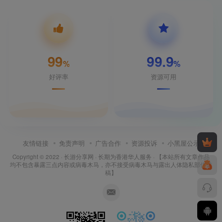
99
99.9
%
%
好评率
资源可用
友情链接
免责声明
广告合作
资源投诉
小黑屋公示
Copyright © 2022 ·
长游分享网
· 长期为香港华人服务 · 【本站所有文章作品
均不包含暴露三点内容或病毒木马，亦不接受病毒木马与露出人体隐私部位投
稿】