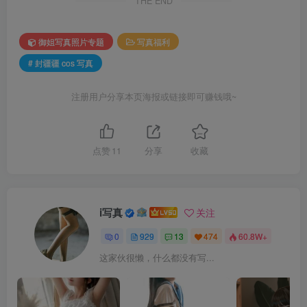
THE END
御姐写真照片专题
写真福利
# 封疆疆 cos 写真
注册用户分享本页海报或链接即可赚钱哦~
点赞
11
分享
收藏
i写真
关注
0
929
13
474
60.8W+
这家伙很懒，什么都没有写...