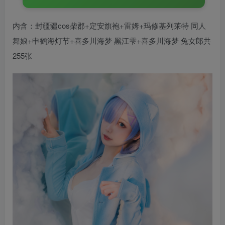
内含：封疆疆cos柴郡+定安旗袍+雷姆+玛修基列莱特 同人
舞娘+申鹤海灯节+喜多川海梦 黑江雫+喜多川海梦 兔女郎共
255张