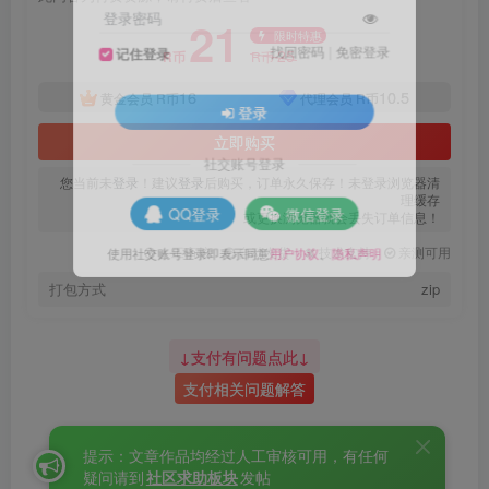
登录密码
21
限时特惠
找回密码
|
免密登录
25
记住登录
R币
R币
16
10.5
黄金会员
R币
代理会员
R币
登录
立即购买
社交账号登录
您当前未
登录
！建议
登录
后购买，订单永久保存！未登录浏览器清
理缓存
或更换浏览器就会丢失订单信息！
QQ登录
微信登录
人工审核
自动发货
技术支持
亲测可用
使用社交账号登录即表示同意
用户协议
、
隐私声明
打包方式
zip
↓支付有问题点此↓
支付相关问题解答
提示：文章作品均经过人工审核可用，有任何
疑问请到
社区求助板块
发帖