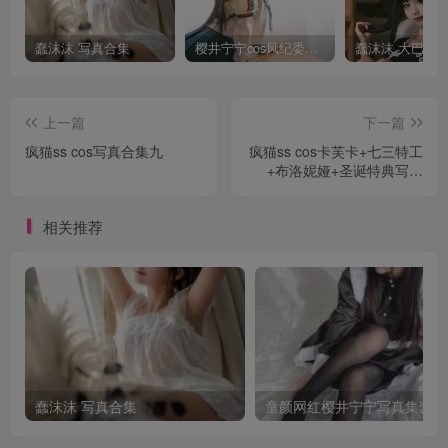
蠢沫沫 写真合集
樱井宁宁cos风纪委员写真套图
上一篇
下一篇
疯猫ss cos写真合集九
疯猫ss cos卡芙卡+七三特工
+布洛妮娅+圣诞特典写真
+视频
相关推荐
蠢沫沫 写真合集
童颜网红樱井宁宁写真集套图