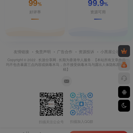
99
99.9
%
%
好评率
资源可用
友情链接
免责声明
广告合作
资源投诉
小黑屋公示
Copyright © 2022 ·
长游分享网
· 长期为香港华人服务 · 【本站所有文章作品
均不包含暴露三点内容或病毒木马，亦不接受病毒木马与露出人体隐私部位投
稿】
扫描加入QQ群
扫描关注公众号
11