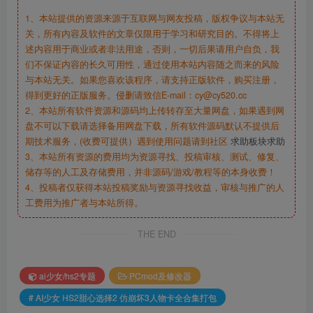
1、本站提供的资源来源于互联网与网友投稿，版权争议与本站无
关，所有内容及软件的文章仅限用于学习和研究目的。不得将上
述内容用于商业或者非法用途，否则，一切后果请用户自负，我
们不保证内容的长久可用性，通过使用本站内容随之而来的风险
与本站无关。如果您喜欢该程序，请支持正版软件，购买注册，
得到更好的正版服务。侵删请致信E-mail：cy@cy520.cc
2、本站所有软件资源和源码均上传转存至大量网盘，如果遇到网
盘不可以下载请选择备用网盘下载，所有软件源码默认不提供后
期技术服务，(收费可提供）遇到使用问题请到社区
求助板块求助
3、本站所有资源的费用均为资源寻找、投稿审核、测试、修复、
储存等的人工及存储费用，并非源码/游戏/教程等的本身收费！
4、投稿者仅获得本站投稿奖励与资源寻找收益，审核与推广的人
工费用为推广者与本站所得。
THE END
ai少女/hs2专题
PCmod及修改器
# AI少女 HS2甜心选择2 仿崩坏3人物卡全合集打包