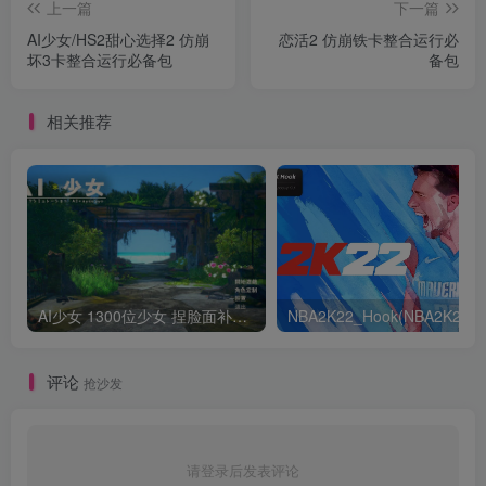
上一篇
下一篇
AI少女/HS2甜心选择2 仿崩
恋活2 仿崩铁卡整合运行必
坏3卡整合运行必备包
备包
相关推荐
AI少女 1300位少女 捏脸面补数据整合包 总有一位是你想要的
NB
评论
抢沙发
请登录后发表评论