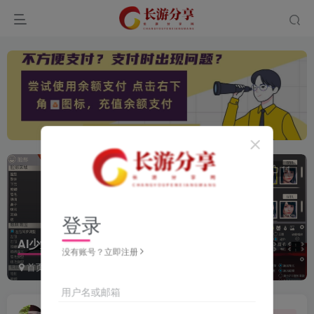
0
512
11
登录
AI少女/HS2甜心选择2 仿崩坏3人物卡全合集打包
没有账号？立即注册
首页
MOD专区
PCmod及修改器
正文
用户名或邮箱
游戏J