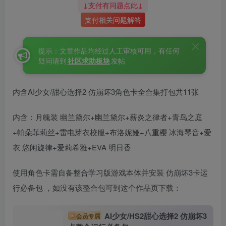
↓支付有问题点此↓
支付相关问题解答
提示：文章作品均经过人工审核可用，有任何
疑问请到
社区求助板块
发帖
内含AI少女/甜心选择2 仿崩坏3角色卡全合集打包共11张
内含：月魄装 幽兰黛尔+幽兰黛尔+薪炎之律者+青鸟之庭
+帕朵菲莉丝+雷电芽衣校服+布洛妮娅+八重樱 冰海琴音+爱
衣 悠闲旋律+爱莉希雅+EVA 明日香
使用角色卡需自备整合学习版游戏本体并安装 仿崩坏3卡运
行必备包 ，如没有该整合包可到这个作品页下载：
AI少女/HS2甜心选择2 仿崩坏3
会员专属