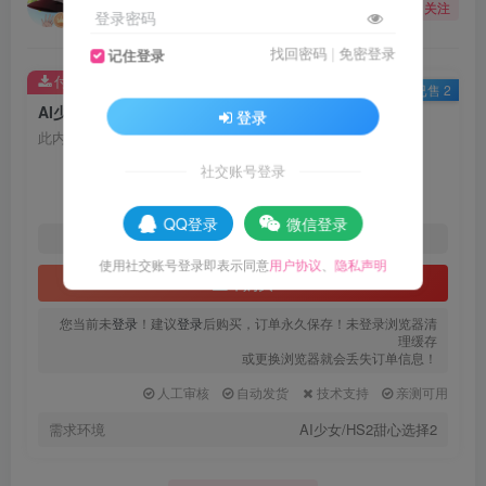
关注
登录密码
12个月前更新
找回密码
|
免密登录
记住登录
付费资源
已售 2
AI少女/HS2甜心选择2 仿崩坏3人物卡全合集打包
登录
此内容为付费资源，请付费后查看
22
社交账号登录
R币
QQ登录
微信登录
17.6
11
黄金会员
R币
代理会员
R币
使用社交账号登录即表示同意
用户协议
、
隐私声明
立即购买
您当前未
登录
！建议
登录
后购买，订单永久保存！未登录浏览器清
理缓存
或更换浏览器就会丢失订单信息！
人工审核
自动发货
技术支持
亲测可用
需求环境
AI少女/HS2甜心选择2