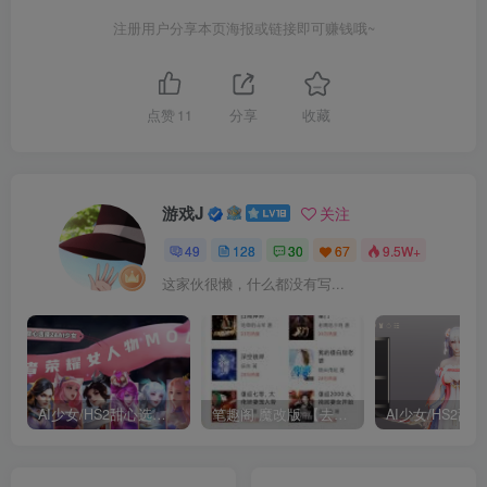
注册用户分享本页海报或链接即可赚钱哦~
点赞
11
分享
收藏
游戏J
关注
49
128
30
67
9.5W+
这家伙很懒，什么都没有写...
AI少女/HS2甜心选择2 仿王者荣耀人物卡全合集打包
笔趣阁 魔改版 【去广告免费小说】