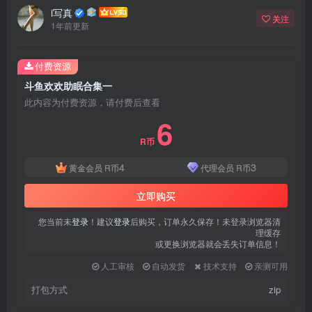
登录密码
i写真
关注
1年前更新
找回密码
|
免密登录
记住登录
付费资源
登录
斗鱼欢欢助眠合集一
此内容为付费资源，请付费后查看
社交账号登录
6
R币
QQ登录
微信登录
4
3
黄金会员
R币
代理会员
R币
使用社交账号登录即表示同意
用户协议
、
隐私声明
立即购买
您当前未
登录
！建议
登录
后购买，订单永久保存！未登录浏览器清
理缓存
或更换浏览器就会丢失订单信息！
人工审核
自动发货
技术支持
亲测可用
打包方式
zip