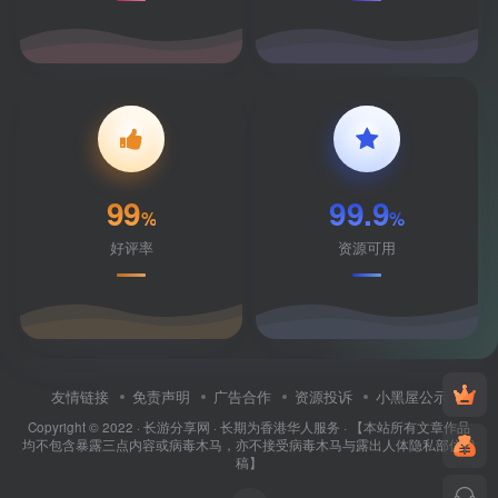
99
99.9
%
%
好评率
资源可用
友情链接
免责声明
广告合作
资源投诉
小黑屋公示
Copyright © 2022 ·
长游分享网
· 长期为香港华人服务 · 【本站所有文章作品
均不包含暴露三点内容或病毒木马，亦不接受病毒木马与露出人体隐私部位投
稿】