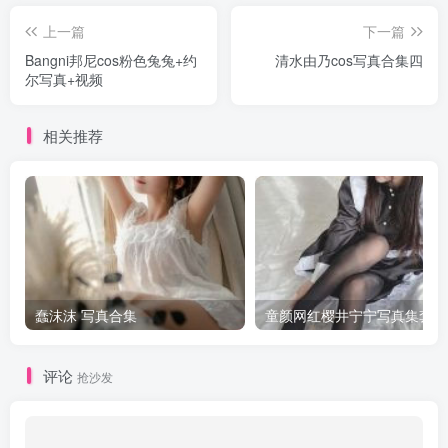
上一篇
下一篇
Bangni邦尼cos粉色兔兔+约
清水由乃cos写真合集四
尔写真+视频
相关推荐
蠢沫沫 写真合集
童颜网红樱井宁宁写真集套图
评论
抢沙发