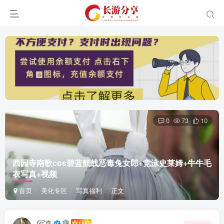
0
73
10
西园寺南歌cos碧蓝航线恶毒兔女郎+竞泳史莱姆+牛牛毛
衣写真+视频
首页
美化专区
写真福利
正文
i写真