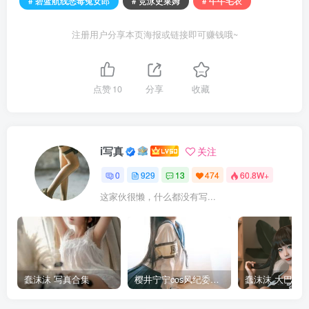
# 碧蓝航线恶毒兔女郎
# 竞泳史莱姆
# 牛牛毛衣
注册用户分享本页海报或链接即可赚钱哦~
点赞
10
分享
收藏
i写真
关注
0
929
13
474
60.8W+
这家伙很懒，什么都没有写...
蠢沫沫 写真合集
樱井宁宁cos风纪委员写真套图