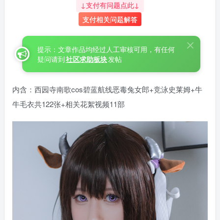
↓支付有问题点此↓
支付相关问题解答
提示：文章作品均经过人工审核可用，有任何
疑问请到
社区求助板块
发帖
内含：西园寺南歌cos碧蓝航线恶毒兔女郎+竞泳史莱姆+牛
牛毛衣共122张+相关花絮视频11部