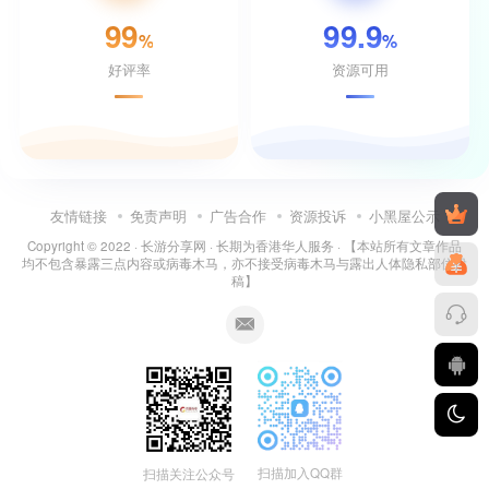
99
99.9
%
%
好评率
资源可用
友情链接
免责声明
广告合作
资源投诉
小黑屋公示
Copyright © 2022 ·
长游分享网
· 长期为香港华人服务 · 【本站所有文章作品
均不包含暴露三点内容或病毒木马，亦不接受病毒木马与露出人体隐私部位投
稿】
扫描加入QQ群
扫描关注公众号