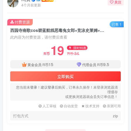
关注
4个月前更新
付费资源
已售 1
西园寺南歌cos碧蓝航线恶毒兔女郎+竞泳史莱姆+牛牛毛衣写真+视频
此内容为付费资源，请付费后查看
19
限时特惠
34
R币
R币
15
9.5
黄金会员
R币
代理会员
R币
立即购买
您当前未
登录
！建议
登录
后购买，订单永久保存！未登录浏览器清
理缓存
或更换浏览器就会丢失订单信息！
人工审核
自动发货
技术支持
亲测可用
打包方式
zip