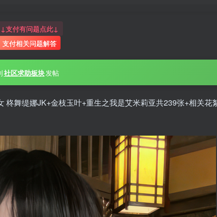
↓支付有问题点此↓
支付相关问题解答
到
社区求助板块
发帖
女 柊舞缇娜JK+金枝玉叶+重生之我是艾米莉亚共239张+相关花