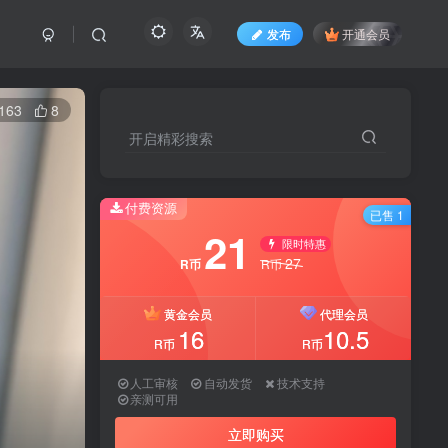
发布
开通会员
163
8
开启精彩搜索
付费资源
已售 1
21
限时特惠
27
R币
R币
黄金会员
代理会员
16
10.5
R币
R币
人工审核
自动发货
技术支持
亲测可用
立即购买