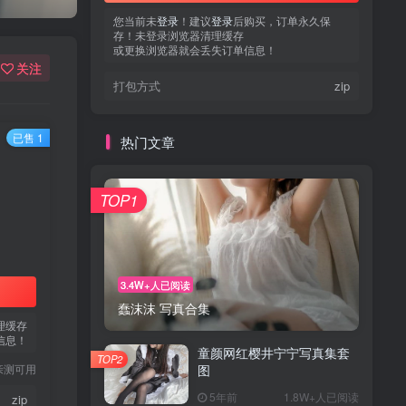
您当前未
登录
！建议
登录
后购买，订单永久保
存！未登录浏览器清理缓存
或更换浏览器就会丢失订单信息！
关注
打包方式
zip
已售 1
热门文章
TOP1
3.4W+人已阅读
蠢沫沫 写真合集
理缓存
信息！
童颜网红樱井宁宁写真集套
TOP2
亲测可用
图
5年前
1.8W+人已阅读
zip