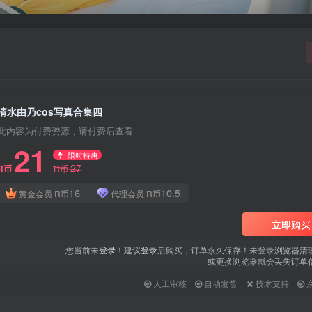
清水由乃cos写真合集四
此内容为付费资源，请付费后查看
21
限时特惠
27
R币
R币
16
10.5
黄金会员
R币
代理会员
R币
立即购买
您当前未
登录
！建议
登录
后购买，订单永久保存！未登录浏览器清
或更换浏览器就会丢失订单
人工审核
自动发货
技术支持