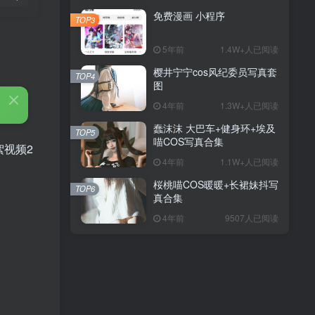
免费漫画 小程序
TOP3
5年前
1.4W+人已阅读
樱井宁宁cos风纪委员写真套
TOP4
图
4年前
1.3W+人已阅读
蠢沫沫 大巴车+健身环+埃及
TOP5
喵COS写真合集
絮视频2
4年前
1.1W+人已阅读
桜桃喵COS暖暖+长裙妹抖写
TOP6
真合集
4年前
9507人已阅读